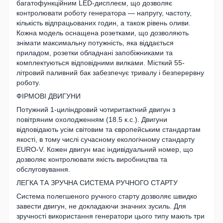
багатофункційним LED-дисплеєм, що дозволяє
контролювати роботу генератора — напругу, частоту,
кількість відпрацьованих годин, а також рівень оливи.
Кожна модель оснащена розетками, що дозволяють
знімати максимальну потужність, яка віддається
приладом, розетки обладнані запобіжниками та
комплектуються відповідними вилками. Місткий 55-
літровий паливний бак забезпечує тривалу і безперервну
роботу.
ФІРМОВІ ДВИГУНИ
Потужний 1-циліндровий чотиритактний двигун з
повітряним охолодженням (18.5 к.с.). Двигуни
відповідають усім світовим та європейським стандартам
якості, в тому числі сучасному екологічному стандарту
EURO-V. Кожен двигун має індивідуальний номер, що
дозволяє контролювати якість виробництва та
обслуговування.
ЛЕГКА ТА ЗРУЧНА СИСТЕМА РУЧНОГО СТАРТУ
Система полегшеного ручного старту дозволяє швидко
завести двигун, не докладаючи значних зусиль. Для
зручності використання генератори цього типу мають три