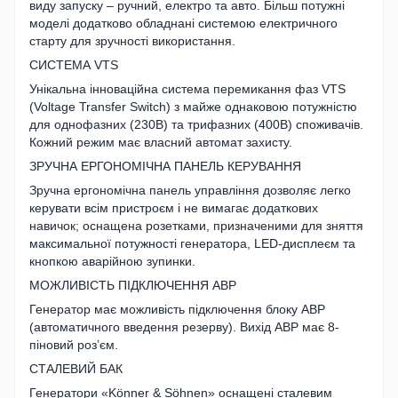
виду запуску – ручний, електро та авто. Більш потужні
моделі додатково обладнані системою електричного
старту для зручності використання.
СИСТЕМА VTS
Унікальна інноваційна система перемикання фаз VTS
(Voltage Transfer Switch) з майже однаковою потужністю
для однофазних (230В) та трифазних (400В) споживачів.
Кожний режим має власний автомат захисту.
ЗРУЧНА ЕРГОНОМІЧНА ПАНЕЛЬ КЕРУВАННЯ
Зручна ергономічна панель управління дозволяє легко
керувати всім пристроєм і не вимагає додаткових
навичок; оснащена розетками, призначеними для зняття
максимальної потужності генератора, LED-дисплеєм та
кнопкою аварійною зупинки.
МОЖЛИВІСТЬ ПІДКЛЮЧЕННЯ АВР
Генератор має можливість підключення блоку АВР
(автоматичного введення резерву). Вихід АВР має 8-
піновий роз’єм.
СТАЛЕВИЙ БАК
Генератори «Könner & Söhnen» оснащені сталевим