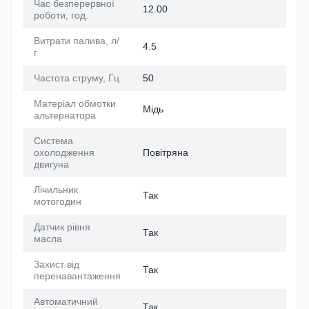
Час безперервної
12.00
роботи, год.
Витрати палива, л/
4.5
г
Частота струму, Гц
50
Матеріал обмотки
Мідь
альтернатора
Система
охолодження
Повітряна
двигуна
Лічильник
Так
мотогодин
Датчик рівня
Так
масла
Захист від
Так
перенавантаження
Автоматичний
Так