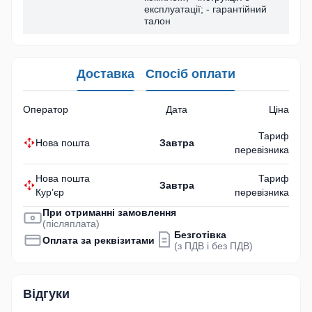
експлуатації; - гарантійний
талон
Доставка
Спосіб оплати
Оператор
Дата
Ціна
Тариф
Нова пошта
Завтра
перевізника
Нова пошта
Тариф
Завтра
Кур’єр
перевізника
При отриманні замовлення
(післяплата)
Безготівка
Оплата за реквізитами
(з ПДВ і без ПДВ)
Відгуки