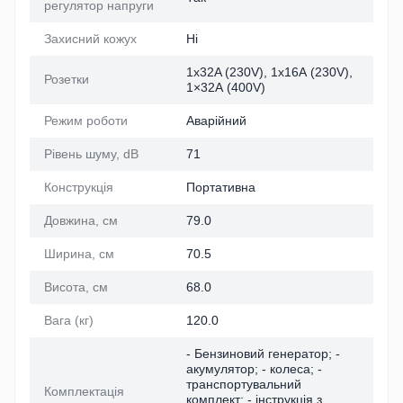
регулятор напруги
Захисний кожух
Ні
1х32A (230V), 1x16А (230V),
Розетки
1×32А (400V)
Режим роботи
Аварійний
Рівень шуму, dB
71
Конструкція
Портативна
Довжина, см
79.0
Ширина, см
70.5
Висота, см
68.0
Вага (кг)
120.0
- Бензиновий генератор; -
акумулятор; - колеса; -
транспортувальний
Комплектація
комплект; - інструкція з