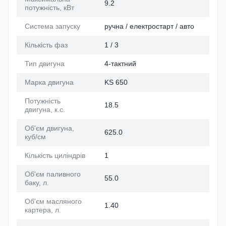
9.2
потужність, кВт
Система запуску
ручна / електростарт / авто
Кількість фаз
1 / 3
Тип двигуна
4-тактний
Марка двигуна
KS 650
Потужність
18.5
двигуна, к.с.
Об'єм двигуна,
625.0
куб/см
Кількість циліндрів
1
Об'єм паливного
55.0
баку, л.
Об'єм масляного
1.40
картера, л.