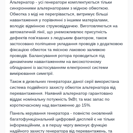
Альтернатор - усі генератори комплектуються тільки
синхронними альтернаторами з мідною обмоткою.
Обмотка з міді не перегрівається, витримує більші
навантаження у порівнянні з іншими матеріалами,
володіє відмінною струмовіддачею. Виготовляються на
автоматичній лінії, що унеможливлює присутність
дефектів пов’язаних з людським фактором, також
застосовано поліпшене укладання проводів з додатковою
фіксацією обмоток та якісною лаковою заливкою
проводів. Балансування ротора проводиться під
динамічним навантаженням на високоточному
обладнанні із застосуванням електронної системи
вимірювання симетрії.
Також в дизельних генераторах даної серії використана
система подвійного захисту обмоток альтернатора від
перевантаження. Наявний альтернатор гарантовано
віддає номінальну потужність 9кВт, та має запас по
короткочасному над вантаженню до 15%.
Панель керування генератора - повністю оновлений
багатофункціональний цифровий дисплей є не тільки
інформаційним, а в першу чергу виконує функцію
надійного захисту генератора від перевантажень, та