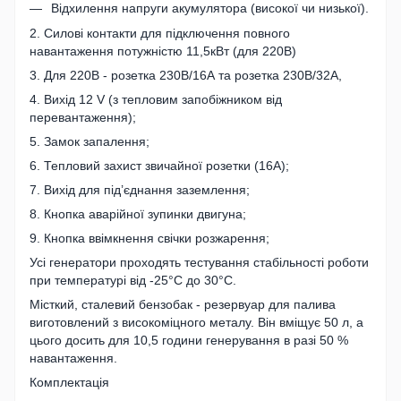
Відхилення напруги акумулятора (високої чи низької).
2. Силові контакти для підключення повного
навантаження потужністю 11,5кВт (для 220В)
3. Для 220В - розетка 230В/16А та розетка 230В/32А,
4. Вихід 12 V (з тепловим запобіжником від
перевантаження);
5. Замок запалення;
6. Тепловий захист звичайної розетки (16А);
7. Вихід для під’єднання заземлення;
8. Кнопка аварійної зупинки двигуна;
9. Кнопка ввімкнення свічки розжарення;
Усі генератори проходять тестування стабільності роботи
при температурі від -25°С до 30°С.
Місткий, сталевий бензобак - резервуар для палива
виготовлений з високоміцного металу. Він вміщує 50 л, а
цього досить для 10,5 години генерування в разі 50 %
навантаження.
Комплектація