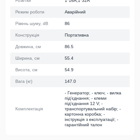
Розетки
1*16A,1*32A
Режим роботи
Аварійний
Рівень шуму, dB
86
Конструкція
Портативна
Довжина, см
86.5
Ширина, см
55.4
Висота, см
54.9
Вага (кг)
147.0
- Генератор; - ключ; - вилка
під'єднання; - клеми
під'єднання 12 V; -
Комплектація
транспортувальний набір; -
картонна коробка; -
інструкція з експлуатації; -
гарантійний талон