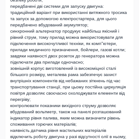
передбачені дві системи для запуску двигуна:
традиційний варіант при використанні витяжного тросика
та запуск за допомогою електростартера, для цього
передбачено вбудований акумулятор;
синхронний альтернатор продукує найбільш якісний і
рівний струм, тому прилад можна використовувати для
підключення високочутливої техніки, як комп"ютери,
прилади медичного призначення, бойлери, газові котли;
завдяки наявності двох розеток до генератора можна
підключати два прилади одночасно;
зовнішній корпус виготовлений із високоміцної сталі
більшого розміру, металева рама забезпечує захист
внутрішніх компонентів від небажаних зіткнень під час
транспортування станції, при цьому постійна циркуляція
повітря дозволяє своєчасно охолоджувати елементи від
перегріву;
контролювати показники вихідного струму дозволяє
вбудований вольтметр, також на панелі розташований
індикатор рівня палива, яким можна визначити рівень
споживання горючих матеріалів;
наявність датчика рівня мастильних матеріалів
відключить роботу двигуна у разі відсутності олії в ньому,