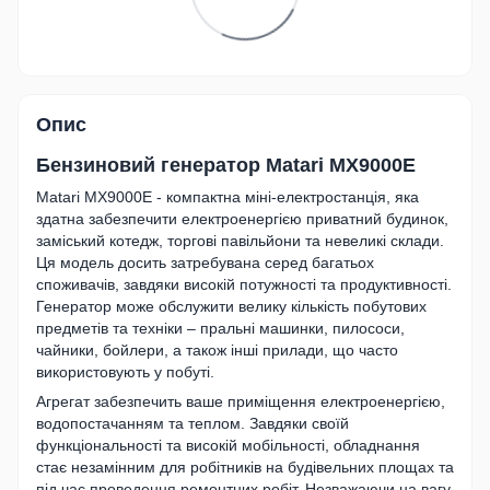
Опис
Бензиновий генератор Matari MX9000E
Matari MX9000E - компактна міні-електростанція, яка
здатна забезпечити електроенергією приватний будинок,
заміський котедж, торгові павільйони та невеликі склади.
Ця модель досить затребувана серед багатьох
споживачів, завдяки високій потужності та продуктивності.
Генератор може обслужити велику кількість побутових
предметів та техніки – пральні машинки, пилососи,
чайники, бойлери, а також інші прилади, що часто
використовують у побуті.
Агрегат забезпечить ваше приміщення електроенергією,
водопостачанням та теплом. Завдяки своїй
функціональності та високій мобільності, обладнання
стає незамінним для робітників на будівельних площах та
під час проведення ремонтних робіт. Незважаючи на вагу