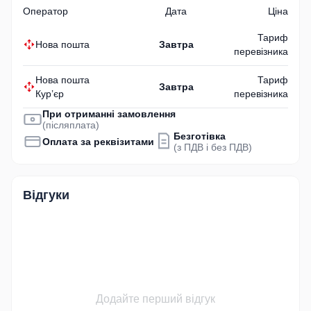
Оператор
Дата
Ціна
Тариф
Нова пошта
Завтра
перевізника
Нова пошта
Тариф
Завтра
Кур’єр
перевізника
При отриманні замовлення
(післяплата)
Безготівка
Оплата за реквізитами
(з ПДВ і без ПДВ)
Відгуки
Додайте перший відгук