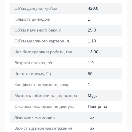
Об'єм двигуна, куб/см
420.0
Кількість циліндрів
1
Об'єм паливного баку, л.
25.0
Об'єм масляного картера, л.
1.10
Час безперервної роботи, год.
13.00
Витрати палива, л/г
1.9
Частота струму, Гц
50
Коефіцієнт потужності, cosφ
1
Матеріал обмотки альтернатора
Мідь
Система охолодження двигуна
Повітряна
Лічильник мотогодин
Так
Захист від перенавантаження
Так