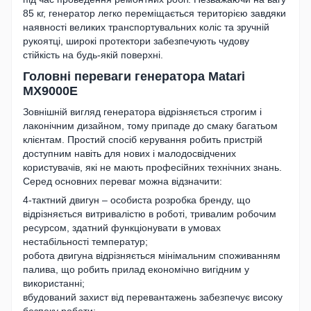
85 кг, генератор легко переміщається територією завдяки
наявності великих транспортувальних коліс та зручній
рукоятці, широкі протектори забезпечують чудову
стійкість на будь-якій поверхні.
Головні переваги генератора Matari
MX9000E
Зовнішній вигляд генератора відрізняється строгим і
лаконічним дизайном, тому припаде до смаку багатьом
клієнтам. Простий спосіб керування робить пристрій
доступним навіть для нових і малодосвідчених
користувачів, які не мають професійних технічних знань.
Серед основних переваг можна відзначити:
4-тактний двигун – особиста розробка бренду, що
відрізняється витривалістю в роботі, тривалим робочим
ресурсом, здатний функціонувати в умовах
нестабільності температур;
робота двигуна відрізняється мінімальним споживанням
палива, що робить прилад економічно вигідним у
використанні;
вбудований захист від перевантажень забезпечує високу
безпеку роботи;