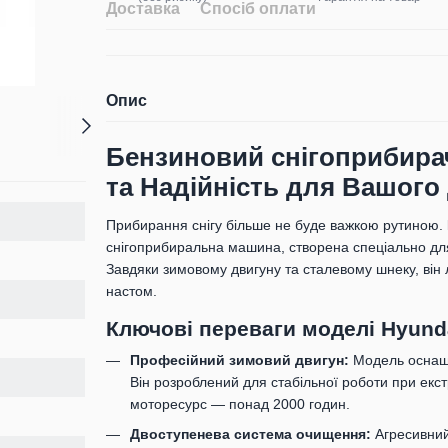
Доставка
Спосіб оплати
Опис
Бензиновий снігоприбирач
та Надійність для Вашого
Прибирання снігу більше не буде важкою рутиною.
снігоприбиральна машина, створена спеціально для
Завдяки зимовому двигуну та сталевому шнеку, він ле
настом.
Ключові переваги моделі Hyunda
Професійний зимовий двигун:
Модель оснащ
Він розроблений для стабільної роботи при екс
моторесурс — понад 2000 годин.
Двоступенева система очищення:
Агресивний 