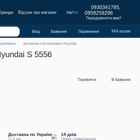
0930341785,
Бренди
Відгуки про магазин
Укр
Рус
0959259296
Передзвонити вам?
Мій кошик
Вхід
Бажання
Порівняння
оприбирачі
Бензинові снігоприбирачі Hyundai
yundai S 5556
Порівняти
В бажання
Доставка по Україні
14 днів
2–3 дні
Обмін / повернення