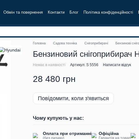
Обмін та повернення
Контакти
Блог
Політика конфіденційності
Головна
Садова техніка
Снігоприбирачі
Бензинові сніг
Бензиновий снігоприбирач H
Немає в наявності
Артикул: S 5556
Написати відгук
28 480 грн
Повідомити, коли з'явиться
Чому купують у нас:
Оплата при отриманні
Офіційна
(без ризику)
Гарантія на товар