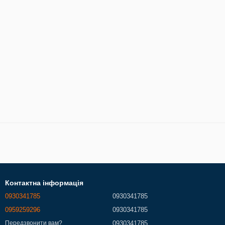
Контактна інформація
0930341785
0930341785
0959259296
0930341785
0930341785
Передзвонити вам?