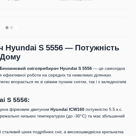
 Hyundai S 5556 — Потужність
 Дому
Бензиновий снігоприбирач Hyundai S 5556
— це самохідна
 ефективної роботи на середніх та невеликих ділянках.
гко впорається як зі свіжим пухким снігом, так і з заледенілим
i S 5556:
ена фірмовим двигуном
Hyundai ICW160
потужністю 5.5 к.с.
тремально низьких температурах (до -30°C) та має збільшений
сталевий шнек подрібнює сніг, а високошвидкісна крильчатка