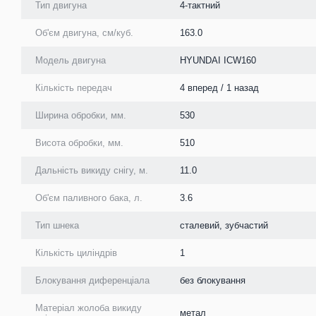
Тип двигуна
4-тактний
Об'єм двигуна, см/куб.
163.0
Модель двигуна
HYUNDAI ICW160
Кількість передач
4 вперед / 1 назад
Ширина обробки, мм.
530
Висота обробки, мм.
510
Дальність викиду снігу, м.
11.0
Об'єм паливного бака, л.
3.6
Тип шнека
сталевий, зубчастий
Кількість циліндрів
1
Блокування диференціала
без блокування
Матеріал жолоба викиду
метал