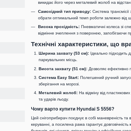
викидає його через металевий жолоб на відстань
Самохідний тип приводу:
Система трансмісії 
обрати оптимальний темп роботи залежно від щі
Висока прохідність:
Пневматичні колеса зі с
відмінне зчеплення з поверхнею, запобігаючи п
Технічні характеристики, що вр
Ширина захвату (53 см):
Ідеально підходить д
паркувальних місць.
Висота захвату (51 см):
Дозволяє ефективно пр
Система Easy Start:
Полегшений ручний запуск 
зберігання на морозі.
Металевий жолоб:
На відміну від пластикових
та ударів льоду.
Чому варто купити Hyundai S 5556?
Цей снігоприбирач поєднує в собі маневреність та в
керуванні, а посилена рама гарантує довговічність 
будинків, які цінують якісну техніку з офіційною гар