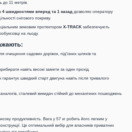
 до 11 метрів.
з
4 швидкостями вперед та 1 назад
дозволяє оператору
льності снігового покриву.
пеціальним зимовим протектором
X-TRACK
забезпечують
робуксовці на льоду.
ажають:
ля очищення садових доріжок, під'їзних шляхів та
ибирати навіть високі замети за один прохід.
гарантує швидкий старт двигуна навіть після тривалого
 аналогів, сталевий викидач стійкий до механічних пошкоджень
исоку продуктивність. Вага у 57 кг робить його легким у
конструкції. Це оптимальний вибір для власників приватних
антією від виробника.