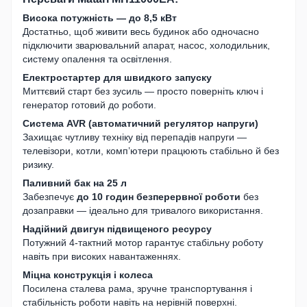
Висока потужність — до 8,5 кВт
Достатньо, щоб живити весь будинок або одночасно
підключити зварювальний апарат, насос, холодильник,
систему опалення та освітлення.
Електростартер для швидкого запуску
Миттєвий старт без зусиль — просто поверніть ключ і
генератор готовий до роботи.
Система AVR (автоматичний регулятор напруги)
Захищає чутливу техніку від перепадів напруги —
телевізори, котли, комп’ютери працюють стабільно й без
ризику.
Паливний бак на 25 л
Забезпечує
до 10 годин безперервної роботи
без
дозаправки — ідеально для тривалого використання.
Надійний двигун підвищеного ресурсу
Потужний 4-тактний мотор гарантує стабільну роботу
навіть при високих навантаженнях.
Міцна конструкція і колеса
Посилена сталева рама, зручне транспортування і
стабільність роботи навіть на нерівній поверхні.