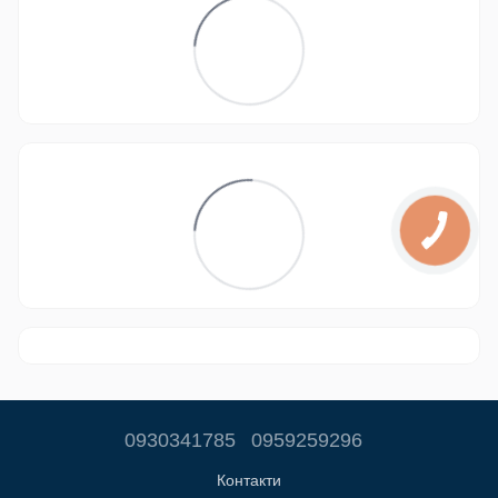
0930341785
0959259296
Контакти