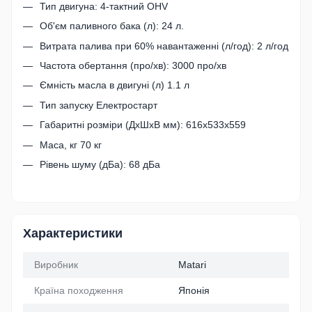
Тип двигуна: 4-тактний OHV
Об'єм паливного бака (л): 24 л.
Витрата палива при 60% навантаженні (л/год): 2 л/год
Частота обертання (про/хв): 3000 про/хв
Ємність масла в двигуні (л) 1.1 л
Тип запуску Електростарт
Габаритні розміри (ДхШхВ мм): 616x533x559
Маса, кг 70 кг
Рівень шуму (дБа): 68 дБа
Характеристики
Виробник
Matari
Країна походження
Японія