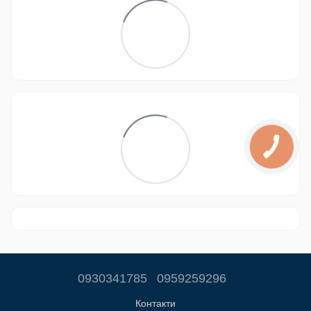
0930341785
0959259296
Контакти