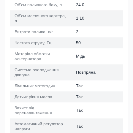
Об'єм паливного баку, л.
24.0
Об'єм масляного картера,
1.10
л.
Витрати палива, л/г
2
Частота струму, Гц
50
Матеріал обмотки
Мідь
альтернатора
Система охолодження
Повітряна
двигуна
Лічильник мотогодин
Так
Датчик рівня масла
Так
Захист від
Так
перенавантаження
Автоматичний регулятор
Так
напруги