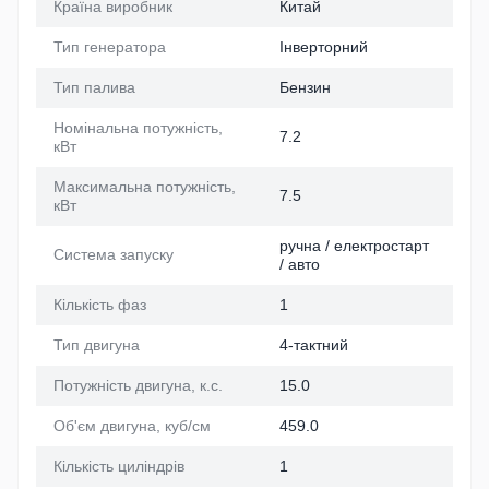
Країна виробник
Китай
Тип генератора
Інверторний
Тип палива
Бензин
Номінальна потужність,
7.2
кВт
Максимальна потужність,
7.5
кВт
ручна / електростарт
Система запуску
/ авто
Кількість фаз
1
Тип двигуна
4-тактний
Потужність двигуна, к.с.
15.0
Об'єм двигуна, куб/см
459.0
Кількість циліндрів
1