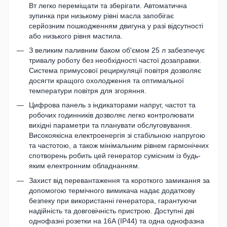
Вт легко переміщати та зберігати. Автоматична
зупинка при низькому рівні масла запобігає
серйозним пошкодженням двигуна у разі відсутності
або низького рівня мастила.
З великим паливним баком об'ємом 25 л забезпечує
тривалу роботу без необхідності частої дозаправки.
Система примусової рециркуляції повітря дозволяє
досягти кращого охолодження та оптимальної
температури повітря для згоряння.
Цифрова панель з індикаторами напруг, частот та
робочих годинників дозволяє легко контролювати
вихідні параметри та планувати обслуговування.
Високоякісна електроенергія зі стабільною напругою
та частотою, а також мінімальним рівнем гармонічних
спотворень робить цей генератор сумісним із будь-
яким електронним обладнанням.
Захист від перевантаження та короткого замикання за
допомогою термічного вимикача надає додаткову
безпеку при використанні генератора, гарантуючи
надійність та довговічність пристрою. Доступні дві
однофазні розетки на 16A (IP44) та одна однофазна