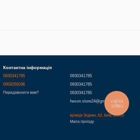
Контактна інформація
0930341785
0930341785
0959259296
0930341785
0930341785
Передзвонити вам?
КНОПКА
hexon.store24@gmail.com
ЗВ'ЯЗКУ
вулиця Зодчих, 62, Київ, 02000
Мапа проїзду