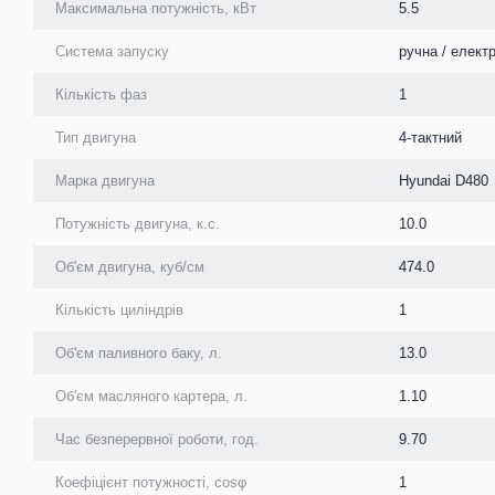
Максимальна потужність, кВт
5.5
Система запуску
ручна / елект
Кількість фаз
1
Тип двигуна
4-тактний
Марка двигуна
Hyundai D480
Потужність двигуна, к.с.
10.0
Об'єм двигуна, куб/см
474.0
Кількість циліндрів
1
Об'єм паливного баку, л.
13.0
Об'єм масляного картера, л.
1.10
Час безперервної роботи, год.
9.70
Коефіцієнт потужності, cosφ
1