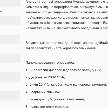
Альтернатор - усі генератори Hyundai комплектуют
Обмотка з міді не перегрівається, витримує більші
ро
відмінною струмовіддачею. Виготовляються на авто
пов’язаних з людським фактором, також застосован
обмоток та якісною лаковою заливкою проводів. Б
навантаженням на високоточному обладнанні із зас
Всі дизельні генератори даної серії мають надійни
від перевантаження та короткого замикання.
Панель керування генератора:
1. Аналоговий дисплей відображає напругу (V);
2. Дві розетки 230V /16А;
3. Вихід 12 V (з запобіжником від перевантаження);
4. Аварійний вимикач;
5. Вихід для під’єднання заземлення;
6. Індикатор тиску мастила.