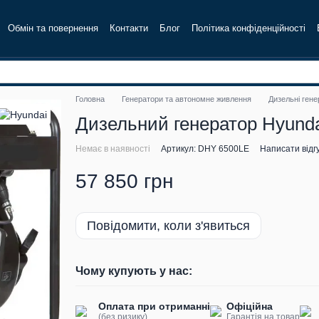
Обмін та повернення
Контакти
Блог
Політика конфіденційності
Головна
Генератори та автономне живлення
Дизельні гене
Дизельний генератор Hyundai
Немає в наявності
Артикул: DHY 6500LE
Написати відг
57 850 грн
Повідомити, коли з'явиться
Чому купують у нас:
Оплата при отриманні
Офіційна
(без ризику)
Гарантія на товар