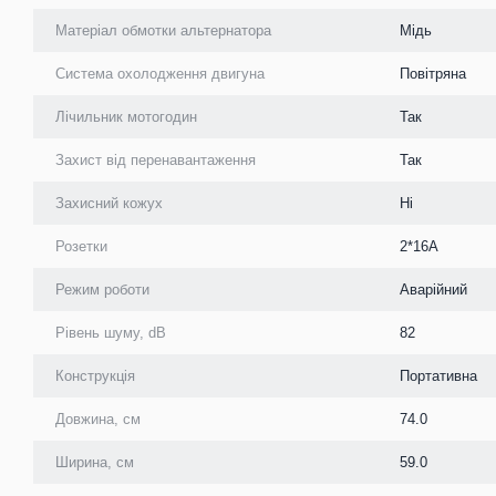
Матеріал обмотки альтернатора
Мідь
Система охолодження двигуна
Повітряна
Лічильник мотогодин
Так
Захист від перенавантаження
Так
Захисний кожух
Ні
Розетки
2*16А
Режим роботи
Аварійний
Рівень шуму, dB
82
Конструкція
Портативна
Довжина, см
74.0
Ширина, см
59.0