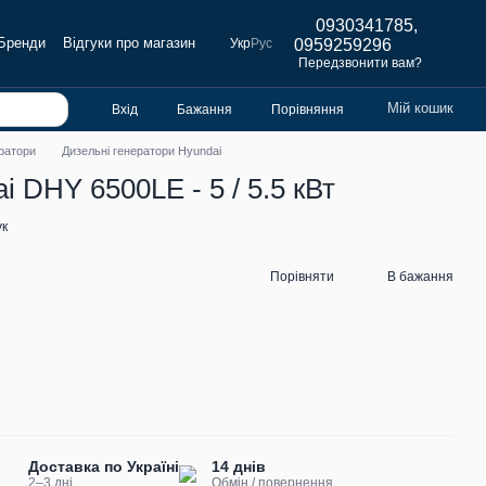
0930341785,
Бренди
Відгуки про магазин
Укр
Рус
0959259296
Передзвонити вам?
Мій кошик
Вхід
Бажання
Порівняння
ратори
Дизельні генератори Hyundai
 DHY 6500LE - 5 / 5.5 кВт
ук
Порівняти
В бажання
Доставка по Україні
14 днів
2–3 дні
Обмін / повернення