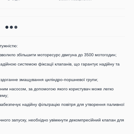
тужністю:
дозволило збільшити моторесурс двигуна до 3500 мотогодин;
надійною системою фіксації клапанів, що гарантує надійну та
ездоганне змащування циліндро-поршневої групи;
учним насосом, за допомогою якого користувач може легко
ему;
забезпечує надійну фільтрацію повітря для утворення паливної
чного запуску, необхідно увімкнути декомпресійний клапан для