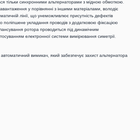
ься тільки синхронними альтернаторами з мідною обмоткою.
 навантаження у порівнянні з іншими матеріалами, володіє
матичній лінії, що унеможливлює присутність дефектів
о поліпшене укладання проводів з додатковою фіксацією
алансування ротора проводиться під динамічним
тосуванням електронної системи вимірювання симетрії.
й автоматичний вимикач, який забезпечує захист альтернатора