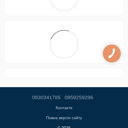
0930341785
0959259296
Контакти
Повна версія сайту
© 2026