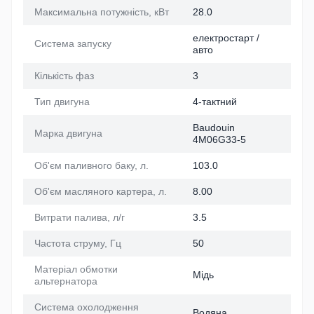
Максимальна потужність, кВт
28.0
електростарт /
Система запуску
авто
Кількість фаз
3
Тип двигуна
4-тактний
Baudouin
Марка двигуна
4M06G33-5
Об'єм паливного баку, л.
103.0
Об'єм масляного картера, л.
8.00
Витрати палива, л/г
3.5
Частота струму, Гц
50
Матеріал обмотки
Мідь
альтернатора
Система охолодження
Водяна