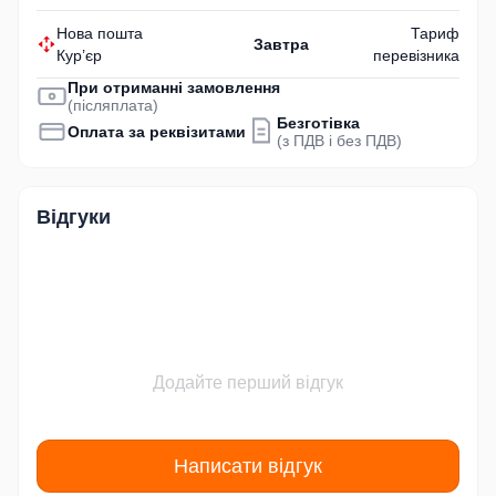
Нова пошта
Тариф
Завтра
Кур’єр
перевізника
При отриманні замовлення
(післяплата)
Безготівка
Оплата за реквізитами
(з ПДВ і без ПДВ)
Відгуки
Додайте перший відгук
Написати відгук