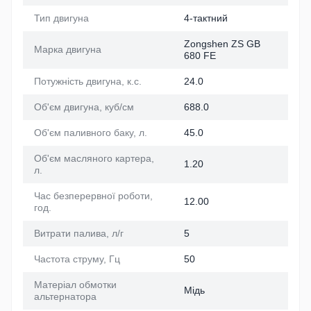
Тип двигуна
4-тактний
Zongshen ZS GB
Марка двигуна
680 FE
Потужність двигуна, к.с.
24.0
Об'єм двигуна, куб/см
688.0
Об'єм паливного баку, л.
45.0
Об'єм масляного картера,
1.20
л.
Час безперервної роботи,
12.00
год.
Витрати палива, л/г
5
Частота струму, Гц
50
Матеріал обмотки
Мідь
альтернатора