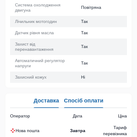
Система охолодження
Повітряна
двигуна
Лічильник мотогодин
Так
Датчик рівня масла
Так
Захист від
Так
перенавантаження
Автоматичний регулятор
Так
напруги
Захисний кожух
Ні
Доставка
Спосіб оплати
Оператор
Дата
Ціна
Тариф
Нова пошта
Завтра
перевізника