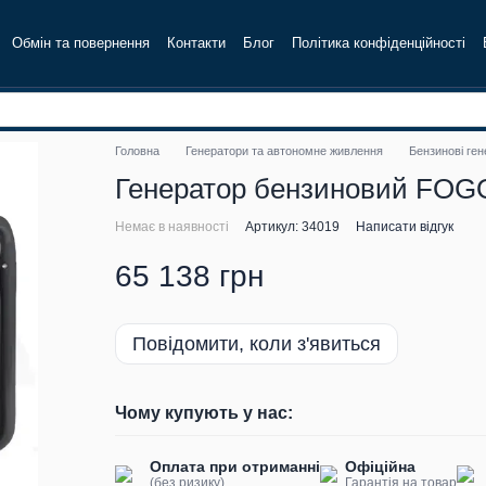
Обмін та повернення
Контакти
Блог
Політика конфіденційності
Головна
Генератори та автономне живлення
Бензинові ге
Генератор бензиновий FOGO 
Немає в наявності
Артикул: 34019
Написати відгук
65 138 грн
Повідомити, коли з'явиться
Чому купують у нас:
Оплата при отриманні
Офіційна
(без ризику)
Гарантія на товар