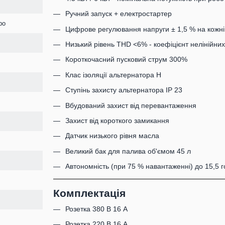
Ручний запуск + електростартер
ро
Цифрове регулювання напруги ± 1,5 % на кожні
Низький рівень THD <6% - коефіцієнт нелінійни
Короткочасний пусковий струм 300%
Клас ізоляції альтернатора H
Ступінь захисту альтернатора IP 23
Вбудований захист від перевантаження
Захист від короткого замикання
Датчик низького рівня масла
Великий бак для палива об'ємом 45 л
Автономність (при 75 % навантаженні) до 15,5 г
Комплектація
Розетка 380 В 16 А
Розетка 220 В 16 А