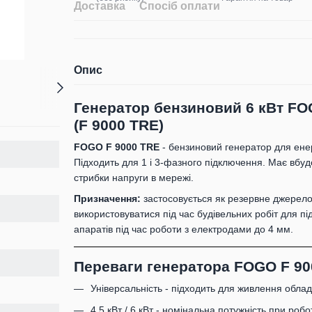
Доставка
Спосіб оплати
Опис
Генератор бензиновий 6 кВт FO
(F 9000 TRE)
FOGO F 9000 TRE
- бензиновий генератор для енер
Підходить для 1 і 3-фазного підключення. Має вбуд
стрибки напруги в мережі.
Призначення:
застосовується як резервне джерело 
використовуватися під час будівельних робіт для п
апаратів під час роботи з електродами до 4 мм.
Переваги генератора FOGO F 90
Універсальність - підходить для живлення облад
4.5 кВт / 6 кВт - номінальна потужність при робо