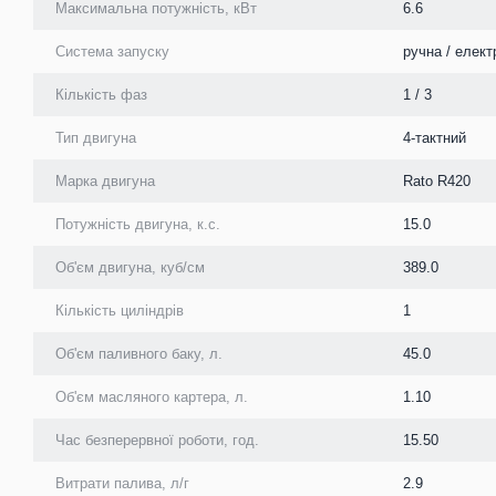
Максимальна потужність, кВт
6.6
Система запуску
ручна / елект
Кількість фаз
1 / 3
Тип двигуна
4-тактний
Марка двигуна
Rato R420
Потужність двигуна, к.с.
15.0
Об'єм двигуна, куб/см
389.0
Кількість циліндрів
1
Об'єм паливного баку, л.
45.0
Об'єм масляного картера, л.
1.10
Час безперервної роботи, год.
15.50
Витрати палива, л/г
2.9