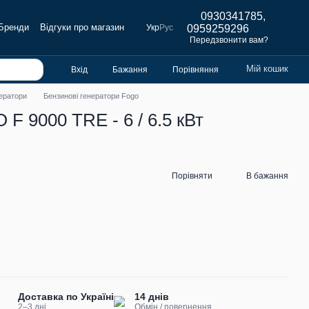
0930341785,
Бренди
Відгуки про магазин
Укр
Рус
0959259296
Передзвонити вам?
Мій кошик
Вхід
Бажання
Порівняння
нератори
Бензинові генератори Fogo
F 9000 TRE - 6 / 6.5 кВт
Порівняти
В бажання
Доставка по Україні
14 днів
2–3 дні
Обмін / повернення