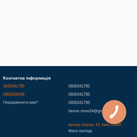
Контактна інформація
0930341785
0930341785
0959259296
0930341785
0930341785
Передзвонити вам?
hexon.store24@gmail.com
вулиця Зодчих, 62, Київ, 02000
Мапа проїзду