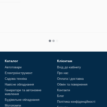
Каталог
Клієнтам
Автотовари
Вхід до кабінету
Електроінструмент
Про нас
Садова техніка
Оплата і доставка
Навісне обладнання
Обмін та повернення
Генератори та автономне
Контакти
живлення
Блог
Будівельне обладнання
Політика конфіденційності
Мотопомпи