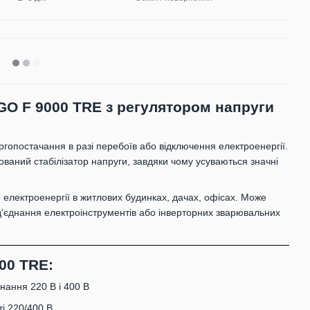
GO F 9000 TRE з регулятором напруги
гопостачання в разі перебоїв або відключення електроенергії.
ований стабілізатор напруги, завдяки чому усуваються значні
електроенергії в житлових будинках, дачах, офісах. Може
ід'єднання електроінструментів або інверторних зварювальних
00 TRE:
нання 220 В і 400 В
ті 220/400 В