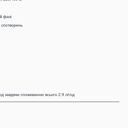
й фазі
х спотворень
од завдяки споживанню всього 2.9 л/год