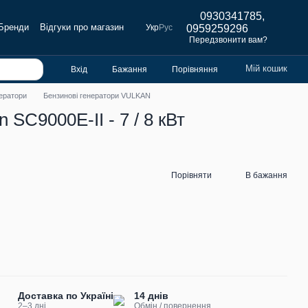
0930341785,
Бренди
Відгуки про магазин
Укр
Рус
0959259296
Передзвонити вам?
Мій кошик
Вхід
Бажання
Порівняння
нератори
Бензинові генератори VULKAN
SC9000E-II - 7 / 8 кВт
Порівняти
В бажання
Доставка по Україні
14 днів
2–3 дні
Обмін / повернення