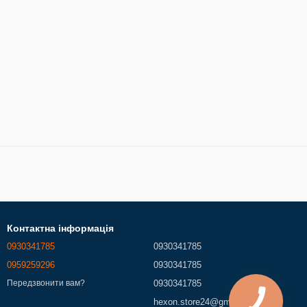
Контактна інформація
0930341785
0930341785
0959259296
0930341785
0930341785
Передзвонити вам?
hexon.store24@gmail.com