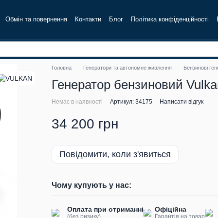
Обмін та повернення
Контакти
Блог
Політика конфіденційності
Головна
Генератори та автономне живлення
Бензинові ге
Генератор бензиновий Vulkan 
Немає в наявності
Артикул: 34175
Написати відгук
34 200 грн
Повідомити, коли з'явиться
Чому купують у нас:
Оплата при отриманні
Офіційна
(без ризику)
Гарантія на товар