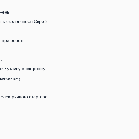
ажень
нь екологічності Євро 2
 при роботі
ь
ти чутливу електроніку
 механізму
ю електричного стартера