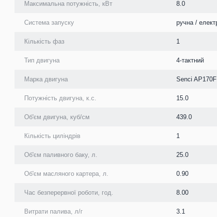
Максимальна потужність, кВт
8.0
Система запуску
ручна / елект
Кількість фаз
1
Тип двигуна
4-тактний
Марка двигуна
Senci AP170
Потужність двигуна, к.с.
15.0
Об'єм двигуна, куб/см
439.0
Кількість циліндрів
1
Об'єм паливного баку, л.
25.0
Об'єм масляного картера, л.
0.90
Час безперервної роботи, год.
8.00
Витрати палива, л/г
3.1