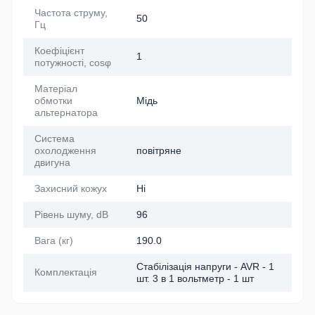
Частота струму,
50
Гц
Коефіцієнт
1
потужності, cosφ
Матеріал
обмотки
Мідь
альтернатора
Система
охолодження
повітряне
двигуна
Захисний кожух
Ні
Рівень шуму, dB
96
Вага (кг)
190.0
Стабілізація напруги - AVR - 1
Комплектація
шт. 3 в 1 вольтметр - 1 шт