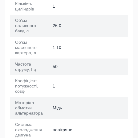
Кількість
1
циліндрів
Об'єм
паливного
26.0
баку, л.
Об'єм
масляного
1.10
картера, л.
Частота
50
струму, Гц
Коефіцієнт
потужності,
1
cosφ
Матеріал
обмотки
Мідь
альтернатора
Система
охолодження
повітряне
двигуна