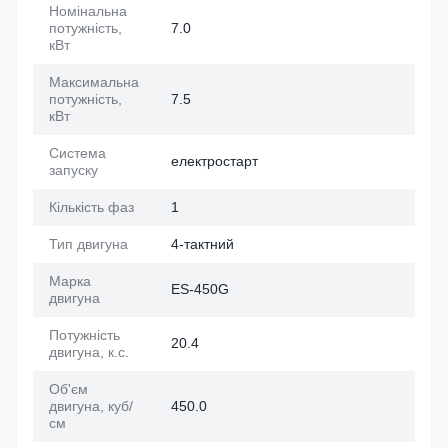
Номінальна
потужність,
7.0
кВт
Максимальна
потужність,
7.5
кВт
Система
електростарт
запуску
Кількість фаз
1
Тип двигуна
4-тактний
Марка
ES-450G
двигуна
Потужність
20.4
двигуна, к.с.
Об'єм
двигуна, куб/
450.0
см