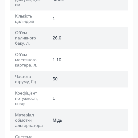
см
Кількість
1
циліндрів
Об'єм
паливного
26.0
баку, л.
Об'єм
масляного
1.10
картера, л.
Частота
50
струму, Гц
Коефіцієнт
потужності,
1
cosφ
Матеріал
обмотки
Мідь
альтернатора
Система