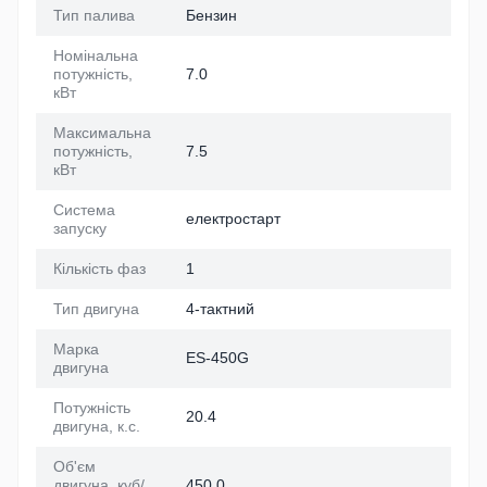
Тип палива
Бензин
Номінальна
потужність,
7.0
кВт
Максимальна
потужність,
7.5
кВт
Система
електростарт
запуску
Кількість фаз
1
Тип двигуна
4-тактний
Марка
ES-450G
двигуна
Потужність
20.4
двигуна, к.с.
Об'єм
двигуна, куб/
450.0