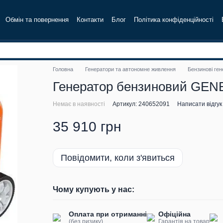
Обмін та повернення
Контакти
Блог
Політика конфіденційності
Головна
Генератори та автономне живлення
Бензинові ге
Генератор бензиновий GENER
Немає в наявності
Артикул: 240652091
Написати відгук
35 910 грн
Повідомити, коли з'явиться
Чому купують у нас:
Оплата при отриманні
Офіційна
(без ризику)
Гарантія на товар