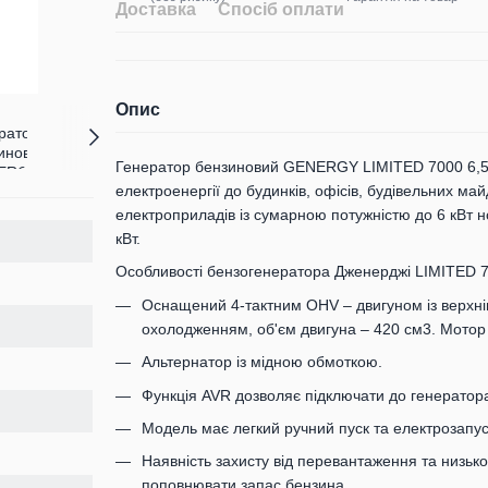
Доставка
Спосіб оплати
Опис
Генератор бензиновий GENERGY LIMITED 7000 6,5 
електроенергії до будинків, офісів, будівельних май
електроприладів із сумарною потужністю до 6 кВт н
кВт.
Особливості бензогенератора Дженерджі LIMITED 70
Оснащений 4-тактним OHV – двигуном із верхн
охолодженням, об'єм двигуна – 420 см3. Мотор в
Альтернатор із мідною обмоткою.
Функція AVR дозволяє підключати до генератора 
Модель має легкий ручний пуск та електрозапус
Наявність захисту від перевантаження та низько
поповнювати запас бензина.