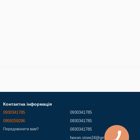
Контактна інформація
0930341785
0930341785
0959259296
0930341785
0930341785
Передзвонити вам?
hexon.store24@gmail.com