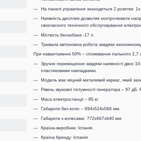
На панелі управління знаходяться 2 розетки: 1х
Наявність дисплея дозволяє контролювати напру
своєчасного технічного обслуговування електрос
Місткість бензобака -17 л.
Тривала автономна робота завдяки економному
При навантаженні 50% – споживання пального 2,7 л/
Зручне переміщення завдяки наявності двох 10
пластиковими накладками.
Модель має міцний металевий каркас, який зах
Рівень звукової потужності генератора – 97 дБ. 
Маса електростанції – 85 кг.
Габарити без коліс – 694х524х566 мм.
Габарити з колесами: 772х667х640 мм
Країна-виробник: Іспанія.
Країна бренду: Іспанія.