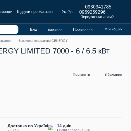
0930341785,
Бренди
Відгуки про магазин
Укр
Рус
0959259296
Передзвонити вам?
Мій кошик
Вхід
Бажання
Порівняння
нератори
Бензинові генератори GENERGY
GY LIMITED 7000 - 6 / 6.5 кВт
Порівняти
В бажання
Доставка по Україні
14 днів
2–3 дні
Обмін / повернення