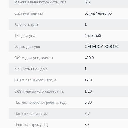
Максимальна потужність, кВт
6.5
Система запуску
ручна / електро
Кількість фаз
1
Тип двигуна
4-тактний
Марка двигуна
GENERGY SGB420
Об'єм двигуна, куб/см
420.0
Кількість циліндрів
1
Об'єм паливного баку, л.
17.0
Об'єм масляного картера, л.
1.10
Час безперервної роботи, год.
6.30
Витрати палива, л/г
2.7
Частота струму, Гц
50