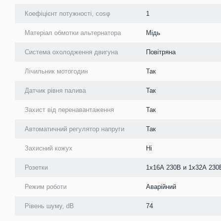
Коефіцієнт потужності, cosφ
1
Матеріал обмотки альтернатора
Мідь
Система охолодження двигуна
Повітряна
Лічильник мотогодин
Так
Датчик рівня палива
Так
Захист від перенавантаження
Так
Автоматичний регулятор напруги
Так
Захисний кожух
Ні
Розетки
1х16А 230В и 1х32А 230В
Режим роботи
Аварійний
Рівень шуму, dB
74