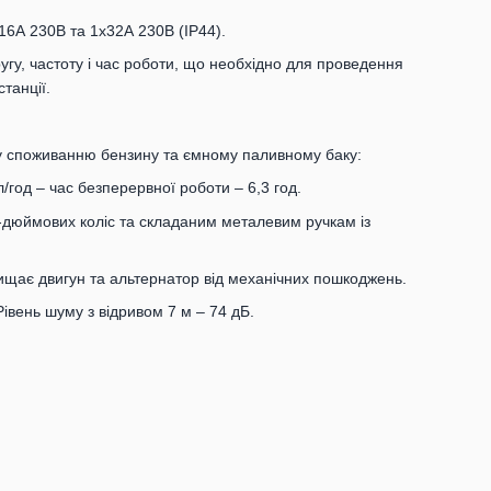
16А 230В та 1х32А 230В (IP44).
гу, частоту і час роботи, що необхідно для проведення
танції.
 споживанню бензину та ємному паливному баку:
год – час безперервної роботи – 6,3 год.
-дюймових коліс та складаним металевим ручкам із
ищає двигун та альтернатор від механічних пошкоджень.
Рівень шуму з відривом 7 м – 74 дБ.