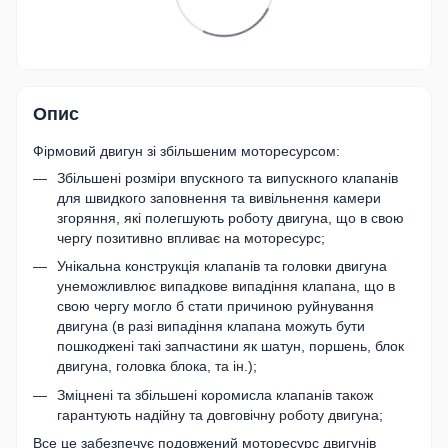
Опис
Фірмовий двигун зі збільшеним моторесурсом:
Збільшені розміри впускного та випускного клапанів
для швидкого заповнення та вивільнення камери
згоряння, які полегшують роботу двигуна, що в свою
чергу позитивно впливає на моторесурс;
Унікальна конструкція клапанів та головки двигуна
унеможливлює випадкове випадіння клапана, що в
свою чергу могло б стати причиною руйнування
двигуна (в разі випадіння клапана можуть бути
пошкоджені такі запчастини як шатун, поршень, блок
двигуна, головка блока, та ін.);
Зміцнені та збільшені коромисла клапанів також
гарантують надійну та довговічну роботу двигуна;
Все це забезпечує подовжений моторесурс двигунів