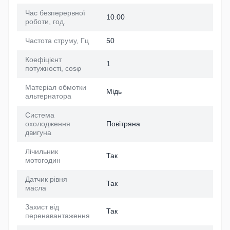
Час безперервної
10.00
роботи, год.
Частота струму, Гц
50
Коефіцієнт
1
потужності, cosφ
Матеріал обмотки
Мідь
альтернатора
Система
охолодження
Повітряна
двигуна
Лічильник
Так
мотогодин
Датчик рівня
Так
масла
Захист від
Так
перенавантаження