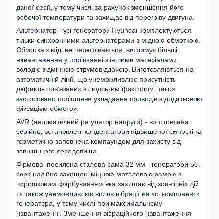
даної серії, у тому числі за рахунок зменшення його
робочої температури та захищає від перегріву двигуна.
Альтернатор - усі генератори Hyundai комплектуються
тільки синхронними альтернаторами з мідною обмоткою.
Обмотка з міді не перегрівається, витримує більші
навантаження у порівнянні з іншими матеріалами,
володіє відмінною струмовіддачею. Виготовляються на
автоматичній лінії, що унеможливлює присутність
дефектів пов’язаних з людським фактором, також
застосовано поліпшене укладання проводів з додатковою
фіксацією обмоток.
AVR (автоматичний регулятор напруги) - виготовлена
серійно, встановлені конденсатори підвищеної ємності та
герметично заповнена компаундом для захисту від
зовнішнього середовища.
Фірмова, посилена сталева рама 32 мм - генератори 50-
серії надійно захищені міцною металевою рамою з
порошковим фарбуванням яка захищає від зовнішніх дій
та також унеможливлює вплив вібрації на усі компоненти
генератора, у тому числі при максимальному
навантаженні. Зменшення вібраційного навантаження