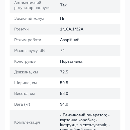
Автоматичний
Так
регулятор напруги
Захисний кожух
Ні
Розетки
1*16A,1*32A
Режим роботи
Аварійний
Рівень шуму, dB
74
Конструкція
Портативна
Довжина, см
72.5
Ширина, см
59.5
Висота, см
58.0
Вага (кг)
94.0
- Бензиновий генератор; -
картонна коробка; -
Комплектація
інструкція з експлуатації; -
гарантійний талон;