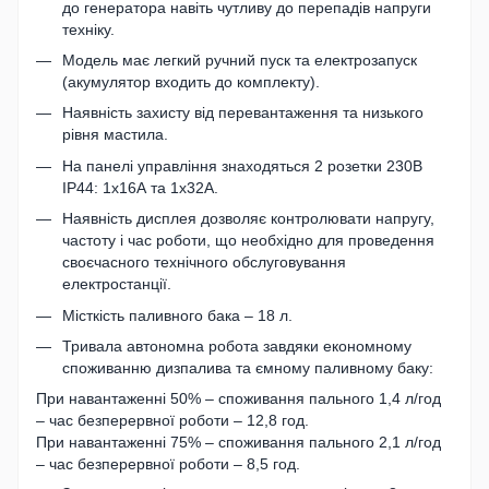
до генератора навіть чутливу до перепадів напруги
техніку.
Модель має легкий ручний пуск та електрозапуск
(акумулятор входить до комплекту).
Наявність захисту від перевантаження та низького
рівня мастила.
На панелі управління знаходяться 2 розетки 230В
IP44: 1х16А та 1х32А.
Наявність дисплея дозволяє контролювати напругу,
частоту і час роботи, що необхідно для проведення
своєчасного технічного обслуговування
електростанції.
Місткість паливного бака – 18 л.
Тривала автономна робота завдяки економному
споживанню дизпалива та ємному паливному баку:
При навантаженні 50% – споживання пального 1,4 л/год
– час безперервної роботи – 12,8 год.
При навантаженні 75% – споживання пального 2,1 л/год
– час безперервної роботи – 8,5 год.