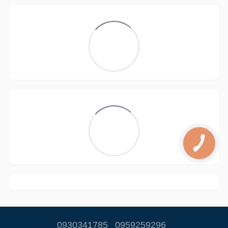
0930341785
0959259296