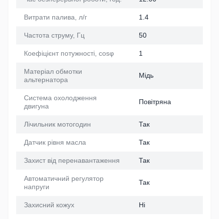
Витрати палива, л/г
1.4
Частота струму, Гц
50
Коефіцієнт потужності, cosφ
1
Матеріал обмотки
Мідь
альтернатора
Система охолодження
Повітряна
двигуна
Лічильник мотогодин
Так
Датчик рівня масла
Так
Захист від перенавантаження
Так
Автоматичний регулятор
Так
напруги
Захисний кожух
Ні