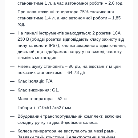
становитиме 1 л, а час автономної роботи – 2,6 год.
При навантаженні генератора 75% споживання
становитиме 1,4 л, а час автономної роботи – 1,85
год.
На панелі інструментів знаходяться: 2 розетки 16А
230 В (обидві розетки відповідають класу захисту від
пилу та вологи IP67), кнопка аварійного відключення,
дисплей, що відображає напругу на виході, частоту,
кількість мотогодин.
Рівень шуму становить – 96 дБ, на відстані 7 м цей
показник становитиме – 64-73 дБ.
Клас ізоляції: F/A.
Клас виконання: G1.
Маса генератора – 52 кг.
Габариті: 710х517х527 мм.
Вбудований транспортувальний комплект: включає
складну ручку та два 8-дюймові колеса.
Колеса генератора не виступають за межі рами.
Завдяки такій конструкції електростанція займає