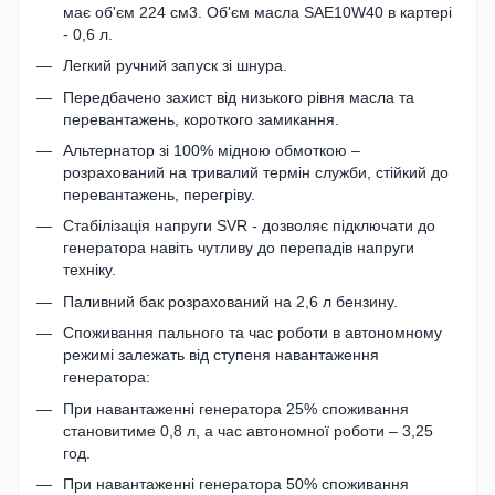
має об'єм 224 см3. Об'єм масла SAE10W40 в картері
- 0,6 л.
Легкий ручний запуск зі шнура.
Передбачено захист від низького рівня масла та
перевантажень, короткого замикання.
Альтернатор зі 100% мідною обмоткою –
розрахований на тривалий термін служби, стійкий до
перевантажень, перегріву.
Стабілізація напруги SVR - дозволяє підключати до
генератора навіть чутливу до перепадів напруги
техніку.
Паливний бак розрахований на 2,6 л бензину.
Споживання пального та час роботи в автономному
режимі залежать від ступеня навантаження
генератора:
При навантаженні генератора 25% споживання
становитиме 0,8 л, а час автономної роботи – 3,25
год.
При навантаженні генератора 50% споживання