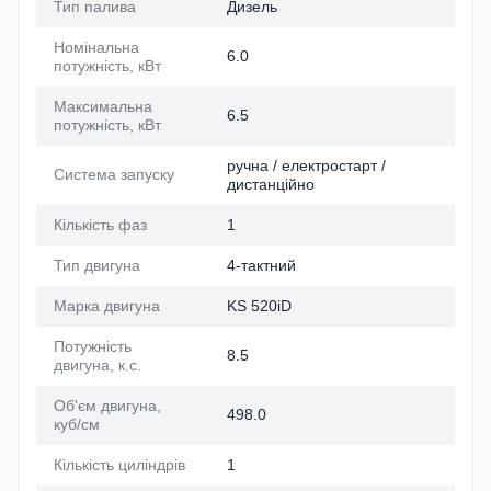
Тип палива
Дизель
Номінальна
6.0
потужність, кВт
Максимальна
6.5
потужність, кВт
ручна / електростарт /
Система запуску
дистанційно
Кількість фаз
1
Тип двигуна
4-тактний
Марка двигуна
KS 520iD
Потужність
8.5
двигуна, к.с.
Об'єм двигуна,
498.0
куб/см
Кількість циліндрів
1