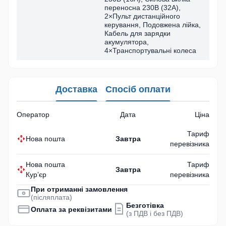
переносна 230B (32А),
2×Пульт дистанційного
керування, Подовжена лійка,
Кабель для зарядки
акумулятора,
4×Транспортувальні колеса
Доставка
Спосіб оплати
Оператор
Дата
Ціна
Тариф
Нова пошта
Завтра
перевізника
Нова пошта
Тариф
Завтра
Кур’єр
перевізника
При отриманні замовлення
(післяплата)
Безготівка
Оплата за реквізитами
(з ПДВ і без ПДВ)