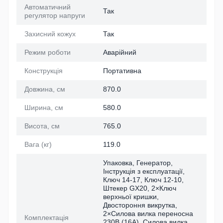
Автоматичний
Так
регулятор напруги
Захисний кожух
Так
Режим роботи
Аварійний
Конструкція
Портативна
Довжина, см
870.0
Ширина, см
580.0
Висота, см
765.0
Вага (кг)
119.0
Упаковка, Генератор,
Інструкція з експлуатації,
Ключ 14-17, Ключ 12-10,
Штекер GX20, 2×Ключ
верхньої кришки,
Двостороння викрутка,
2×Силова вилка переносна
Комплектація
230B (16А), Силова вилка