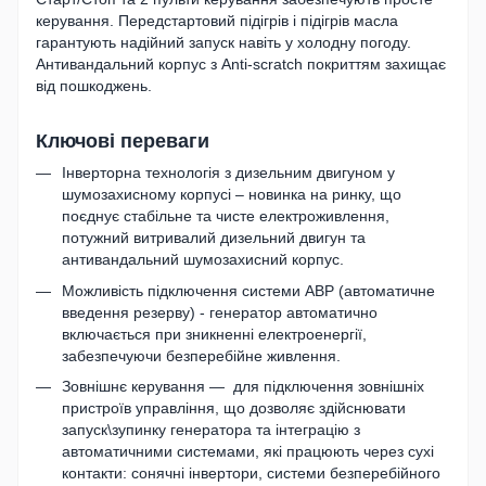
керування. Передстартовий підігрів і підігрів масла
гарантують надійний запуск навіть у холодну погоду.
Антивандальний корпус з Anti-scratch покриттям захищає
від пошкоджень.
Ключові переваги
Інверторна технологія з дизельним двигуном у
шумозахисному корпусі – новинка на ринку, що
поєднує стабільне та чисте електроживлення,
потужний витривалий дизельний двигун та
антивандальний шумозахисний корпус.
Можливість підключення системи АВР (автоматичне
введення резерву) - генератор автоматично
включається при зникненні електроенергії,
забезпечуючи безперебійне живлення.
Зовнішнє керування — для підключення зовнішніх
пристроїв управління, що дозволяє здійснювати
запуск\зупинку генератора та інтеграцію з
автоматичними системами, які працюють через сухі
контакти: сонячні інвертори, системи безперебійного