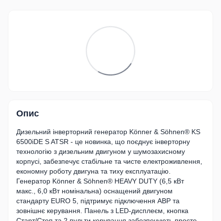
Опис
Дизельний інверторний генератор Könner & Söhnen® KS
6500iDE S ATSR - це новинка, що поєднує інверторну
технологію з дизельним двигуном у шумозахисному
корпусі, забезпечує стабільне та чисте електроживлення,
економну роботу двигуна та тиху експлуатацію.
Генератор Könner & Söhnen® HEAVY DUTY (6,5 кВт
макс., 6,0 кВт номінальна) оснащений двигуном
стандарту EURO 5, підтримує підключення АВР та
зовнішнє керування. Панель з LED-дисплеєм, кнопка
Старт/Стоп та 2 пульти керування забезпечують просте