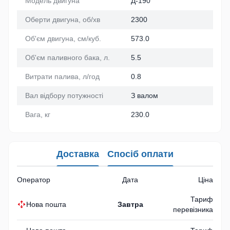
Модель двигуна
Д-190
Оберти двигуна, об/хв
2300
Об'єм двигуна, см/куб.
573.0
Об'єм паливного бака, л.
5.5
Витрати палива, л/год
0.8
Вал відбору потужності
З валом
Вага, кг
230.0
Доставка
Спосіб оплати
Оператор
Дата
Ціна
Тариф
Нова пошта
Завтра
перевізника