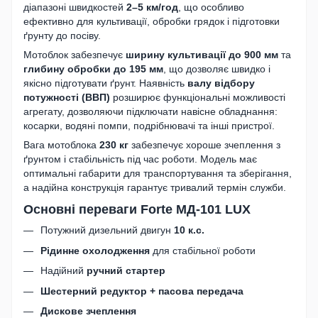
діапазоні швидкостей
2–5 км/год
, що особливо
ефективно для культивації, обробки грядок і підготовки
ґрунту до посіву.
Мотоблок забезпечує
ширину культивації до 900 мм
та
глибину обробки до 195 мм
, що дозволяє швидко і
якісно підготувати ґрунт. Наявність
валу відбору
потужності (ВВП)
розширює функціональні можливості
агрегату, дозволяючи підключати навісне обладнання:
косарки, водяні помпи, подрібнювачі та інші пристрої.
Вага мотоблока
230 кг
забезпечує хороше зчеплення з
ґрунтом і стабільність під час роботи. Модель має
оптимальні габарити для транспортування та зберігання,
а надійна конструкція гарантує тривалий термін служби.
Основні переваги Forte МД-101 LUX
Потужний дизельний двигун
10 к.с.
Рідинне охолодження
для стабільної роботи
Надійний
ручний стартер
Шестерний редуктор + пасова передача
Дискове зчеплення