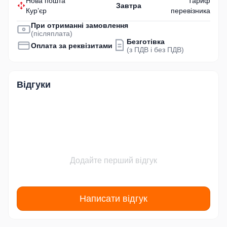
Нова пошта
Тариф
Завтра
Кур’єр
перевізника
При отриманні замовлення
(післяплата)
Безготівка
Оплата за реквізитами
(з ПДВ і без ПДВ)
Відгуки
Додайте перший відгук
Написати відгук