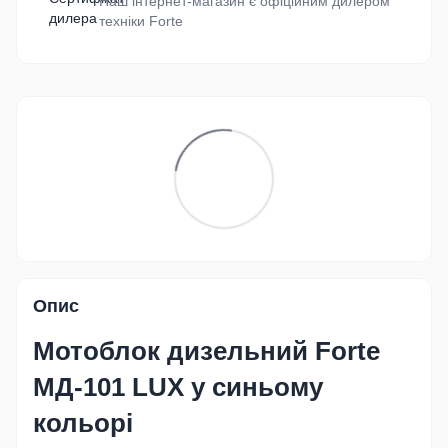
Наш інтернет-магазин є офіційним дилером
техніки Forte
Опис
Мотоблок дизельний
Forte
МД-101 LUX
у синьому
кольорі