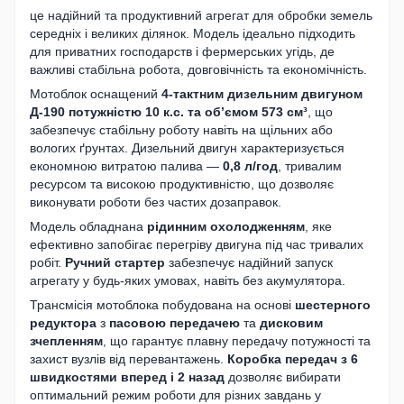
це надійний та продуктивний агрегат для обробки земель
середніх і великих ділянок. Модель ідеально підходить
для приватних господарств і фермерських угідь, де
важливі стабільна робота, довговічність та економічність.
Мотоблок оснащений
4-тактним дизельним двигуном
Д-190 потужністю 10 к.с. та об’ємом 573 см³
, що
забезпечує стабільну роботу навіть на щільних або
вологих ґрунтах. Дизельний двигун характеризується
економною витратою палива —
0,8 л/год
, тривалим
ресурсом та високою продуктивністю, що дозволяє
виконувати роботи без частих дозаправок.
Модель обладнана
рідинним охолодженням
, яке
ефективно запобігає перегріву двигуна під час тривалих
робіт.
Ручний стартер
забезпечує надійний запуск
агрегату у будь-яких умовах, навіть без акумулятора.
Трансмісія мотоблока побудована на основі
шестерного
редуктора
з
пасовою передачею
та
дисковим
зчепленням
, що гарантує плавну передачу потужності та
захист вузлів від перевантажень.
Коробка передач з 6
швидкостями вперед і 2 назад
дозволяє вибирати
оптимальний режим роботи для різних завдань у