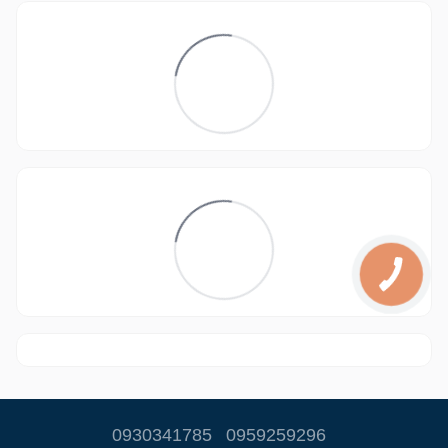
0930341785
0959259296