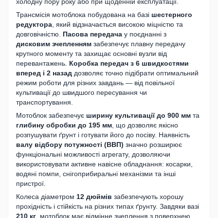
холодну пору року або при щоденній експлуатації.
Трансмісія мотоблока побудована на базі
шестерного
редуктора
, який відзначається високою міцністю та
довговічністю.
Пасова передача
у поєднанні з
дисковим зчепленням
забезпечує плавну передачу
крутного моменту та захищає основні вузли від
перевантажень.
Коробка передач з 6 швидкостями
вперед і 2 назад
дозволяє точно підібрати оптимальний
режим роботи для різних завдань — від повільної
культивації до швидшого пересування чи
транспортування.
Мотоблок забезпечує
ширину культивації до 900 мм
та
глибину обробки до 195 мм
, що дозволяє якісно
розпушувати ґрунт і готувати його до посіву. Наявність
валу відбору потужності (ВВП)
значно розширює
функціональні можливості агрегату, дозволяючи
використовувати активне навісне обладнання: косарки,
водяні помпи, снігоприбиральні механізми та інші
пристрої.
Колеса діаметром
12 дюймів
забезпечують хорошу
прохідність і стійкість на різних типах ґрунту. Завдяки вазі
210 кг
, мотоблок має відмінне зчеплення з поверхнею,