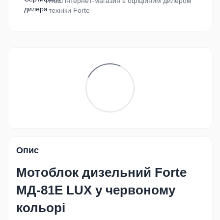
Наш інтернет-магазин є офіційним дилером
техніки Forte
Опис
Мотоблок дизельний
Forte
МД-81Е LUX
у червоному
кольорі