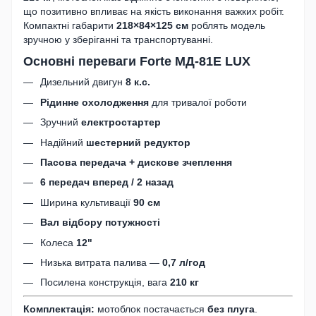
що позитивно впливає на якість виконання важких робіт.
Компактні габарити
218×84×125 см
роблять модель
зручною у зберіганні та транспортуванні.
Основні переваги Forte МД-81Е LUX
Дизельний двигун
8 к.с.
Рідинне охолодження
для тривалої роботи
Зручний
електростартер
Надійний
шестерний редуктор
Пасова передача + дискове зчеплення
6 передач вперед / 2 назад
Ширина культивації
90 см
Вал відбору потужності
Колеса
12"
Низька витрата палива —
0,7 л/год
Посилена конструкція, вага
210 кг
Комплектація:
мотоблок постачається
без плуга
.