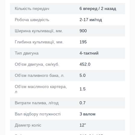
Кількість передач
6 вперед / 2 назад
Робоча швидкість
2-17 км/год
Ширина культивації, мм.
900
Глибина культивації, мм.
195
Тип двигуна
4-тактний
Об'єм двигуна, см/куб.
452.0
Об'єм паливного бака, л.
5.0
Об'єм масляного картера,
1.5
л
Витрати палива, л/год
0.7
Вал відбору потужності
З валом
Діаметр коліс
12"