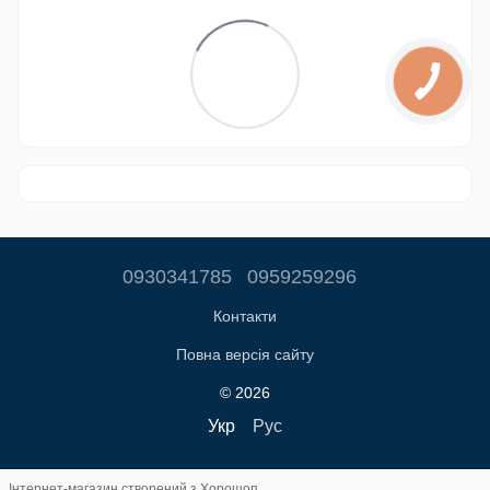
0930341785
0959259296
Контакти
Повна версія сайту
© 2026
Укр
Рус
Інтернет-магазин створений з Хорошоп