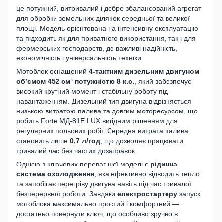
це потужний, витривалий і добре збалансований агрегат
для обробки земельних ділянок середньої та великої
площі. Модель орієнтована на інтенсивну експлуатацію
та підходить як для приватного використання, так і для
фермерських господарств, де важливі надійність,
економічність і універсальність техніки.
Мотоблок оснащений
4-тактним дизельним двигуном
об’ємом 452 см³ потужністю 8 к.с.
, який забезпечує
високий крутний момент і стабільну роботу під
навантаженням. Дизельний тип двигуна відрізняється
низькою витратою палива та довгим моторесурсом, що
робить Forte МД-81Е LUX вигідним рішенням для
регулярних польових робіт. Середня витрата палива
становить лише
0,7 л/год
, що дозволяє працювати
тривалий час без частих дозаправок.
Однією з ключових переваг цієї моделі є
рідинна
система охолодження
, яка ефективно відводить тепло
та запобігає перегріву двигуна навіть під час тривалої
безперервної роботи. Завдяки
електростартеру
запуск
мотоблока максимально простий і комфортний —
достатньо повернути ключ, що особливо зручно в