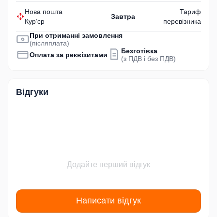
Нова пошта
Тариф
Завтра
Кур’єр
перевізника
При отриманні замовлення
(післяплата)
Безготівка
Оплата за реквізитами
(з ПДВ і без ПДВ)
Відгуки
Додайте перший відгук
Написати відгук