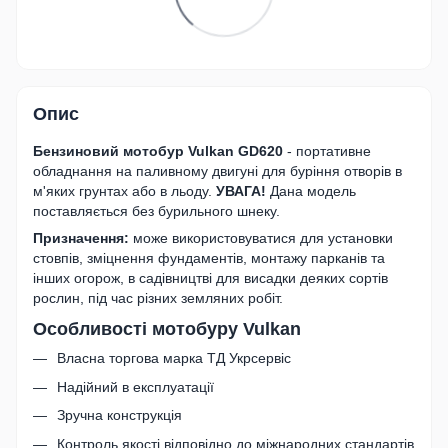
Опис
Бензиновий мотобур Vulkan GD620
- портативне
обладнання на паливному двигуні для буріння отворів в
м'яких грунтах або в льоду.
УВАГА!
Дана модель
поставляється без бурильного шнеку.
Призначення:
може використовуватися для установки
стовпів, зміцнення фундаментів, монтажу парканів та
інших огорож, в садівництві для висадки деяких сортів
рослин, під час різних земляних робіт.
Особливості мотобуру Vulkan
Власна торгова марка ТД Укрсервіс
Надійний в експлуатації
Зручна конструкція
Контроль якості відповідно до міжнародних стандартів