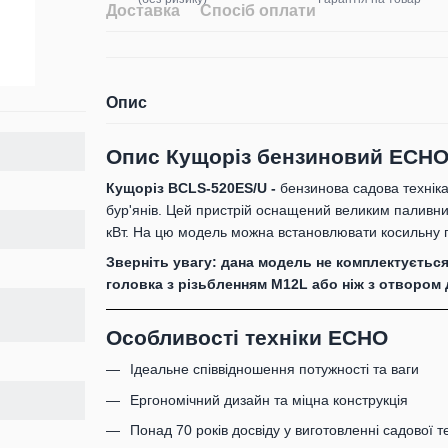
Доставка
Спосіб оплати
Опис
Опис
Кущоріз бензиновий ECHO 
Кущоріз BCLS-520ES/U -
бензинова садова техніка 
бур'янів. Цей пристрій оснащений великим паливни
кВт. На цю модель можна встановлювати косильну го
Зверніть увагу: дана модель не комплектуєтьс
головка з різьбленням М12L або ніж з отвором 
Особливості техніки ECHO
Ідеальне співвідношення потужності та ваги
Ергономічний дизайн та міцна конструкція
Понад 70 років досвіду у виготовленні садової т