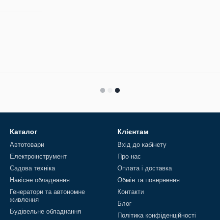
Каталог
Клієнтам
Автотовари
Вхід до кабінету
Електроінструмент
Про нас
Садова техніка
Оплата і доставка
Навісне обладнання
Обмін та повернення
Генератори та автономне
Контакти
живлення
Блог
Будівельне обладнання
Політика конфіденційності