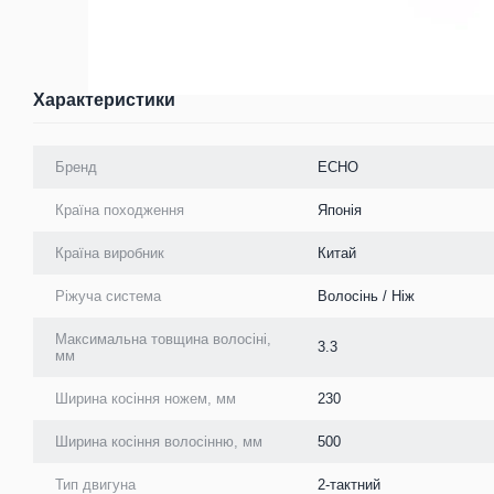
Характеристики
Бренд
ECHO
Країна походження
Японія
Країна виробник
Китай
Ріжуча система
Волосінь / Ніж
Максимальна товщина волосіні,
3.3
мм
Ширина косіння ножем, мм
230
Ширина косіння волосінню, мм
500
Тип двигуна
2-тактний