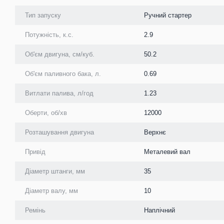
Тип запуску
Ручний стартер
Потужність, к.с.
2.9
Об'єм двигуна, см/куб.
50.2
Об'єм паливного бака, л.
0.69
Витлати палива, л/год
1.23
Оберти, об/хв
12000
Розташування двигуна
Верхнє
Привід
Металевий вал
Діаметр штанги, мм
35
Діаметр валу, мм
10
Ремінь
Наплічний