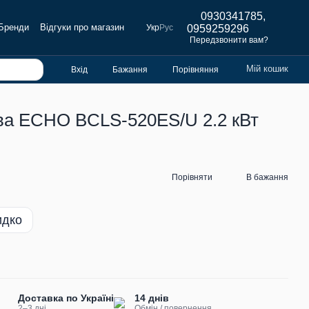
0930341785,
Бренди
Відгуки про магазин
Укр
Рус
0959259296
Передзвонити вам?
Мій кошик
Вхід
Бажання
Порівняння
ова ECHO BCLS-520ES/U 2.2 кВт
Порівняти
В бажання
идко
Доставка по Україні
14 днів
2–3 дні
Обмін / повернення