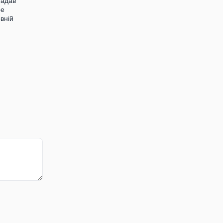
надав
ре
вній