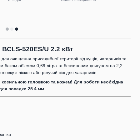
BCLS-520ES/U 2.2 кВт
для очищення присадибної території від кущів, чагарників та
м баком об'ємом 0,69 літра та бензиновим двигуном на 2,2
ловку з ліскою або ріжучий ніж для чагарників.
я косильною головкою та ножем! Для роботи необхідна
для посадки 25.4 мм.
ехніки