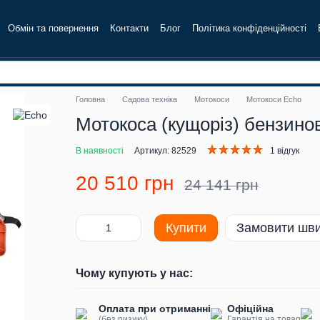
Обмін та повернення
Контакти
Блог
Політика конфіденційності
Головна
Садова техніка
Мотокоси
Мотокоси Echo
Мотокоса (кущоріз) бензин
В наявності
Артикул: 82529
1 відгук
20 510 грн
24 141 грн
Купити
Замовити шв
Чому купують у нас:
Оплата при отриманні
Офіційна
(без ризику)
Гарантія на товар