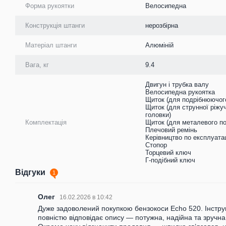
Форма рукоятки
Велосипедна
Конструкція штанги
нерозбірна
Матеріал штанги
Алюміній
Вага, кг
9.4
Двигун і трубка валу
Велосипедна рукоятка
Щиток (для подрібнюючог
Щиток (для струнної ріжу
головки)
Комплектація
Щиток (для металевого по
Плечовий ремінь
Керівництво по експлуатац
Стопор
Торцевий ключ
Г-подібний ключ
Відгуки
1
Олег
16.02.2026 в 10:42
Дуже задоволений покупкою бензокоси Echo 520. Інстр
повністю відповідає опису — потужна, надійна та зручна