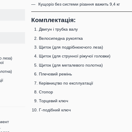
Кущоріз без системи різання важить 9,4 кг
Комплектація:
Двигун і трубка валу
Велосипедна рукоятка
Щиток (для подрібнюючого леза)
Щиток (для струнної ріжучої головки)
о леза)
чої
Щиток (для металевого полотна)
лотна)
Плечовий ремінь
ії
Керівництво по експлуатації
Стопор
Торцевий ключ
Г-подібний ключ
умент
.