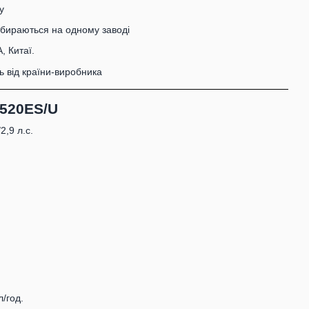
у
збираються на одному заводі
, Китаї.
ь від країни-виробника
520ES/U
2,9 л.с.
/год.