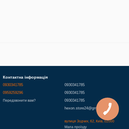
Контактна інформація
0930341785
0930341785
0959259296
0930341785
0930341785
Передзвонити вам?
hexon.store24@gmail.com
вулиця Зодчих, 62, Київ, 02000
Мапа проїзду