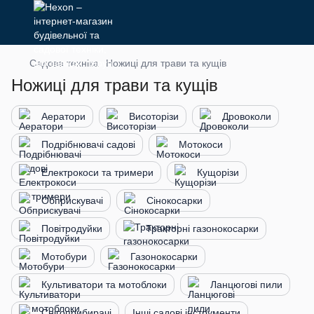
Садова техніка
Ножиці для трави та кущів
Ножиці для трави та кущів
Аератори
Висоторізи
Дровоколи
Подрібнювачі садові
Мотокоси
Електрокоси та тримери
Кущорізи
Обприскувачі
Сінокосарки
Повітродуйки
Тракторні газонокосарки
Мотобури
Газонокосарки
Культиватори та мотоблоки
Ланцюгові пили
Снігоприбирачі
Інші садові інструменти