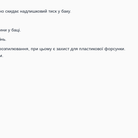
но скидає надлишковий тиск у баку.
ни у баці.
нь.
 розпилювання, при цьому є захист для пластикової форсунки.
м.