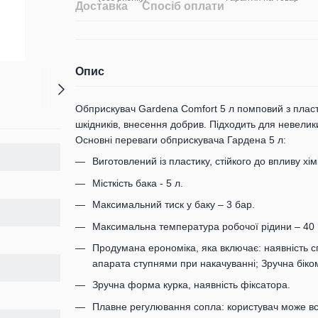
Доставка
Спосіб оплати
Опис
Обприскувач Gardena Comfort 5 л помповий з плас
шкідників, внесення добрив. Підходить для невелики
Основні переваги обприскувача Гардена 5 л:
Виготовлений із пластику, стійкого до впливу хі
Місткість бака - 5 л.
Максимальний тиск у баку – 3 бар.
Максимальна температура робочої рідини – 40 
Продумана ерономіка, яка включає: наявність сп
апарата ступнями при накачуванні; Зручна біко
Зручна форма курка, наявність фіксатора.
Плавне регулювання сопла: користувач може вс