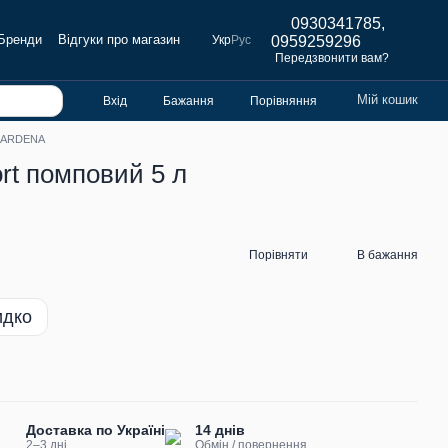
0930341785,
Бренди
Відгуки про магазин
Укр
Рус
0959259296
Передзвонити вам?
Мій кошик
Вхід
Бажання
Порівняння
 GARDENA
rt помповий 5 л
Порівняти
В бажання
идко
Доставка по Україні
14 днів
2–3 дні
Обмін / повернення