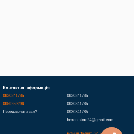
Контактна інформація
0930341785
0930341785
0959259296
0930341785
0930341785
Передзвонити вам?
hexon.store24@gmail.com
вулиця Зодчих, 62, Київ, 02000