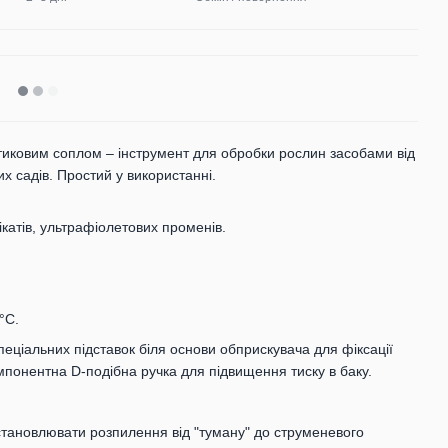
тиковим соплом – інструмент для обробки рослин засобами від
х садів. Простий у використанні.
мікатів, ультрафіолетових променів.
°С.
еціальних підставок біля основи обприскувача для фіксації
мпонентна D-подібна ручка для підвищення тиску в баку.
тановлювати розпилення від "туману" до струменевого