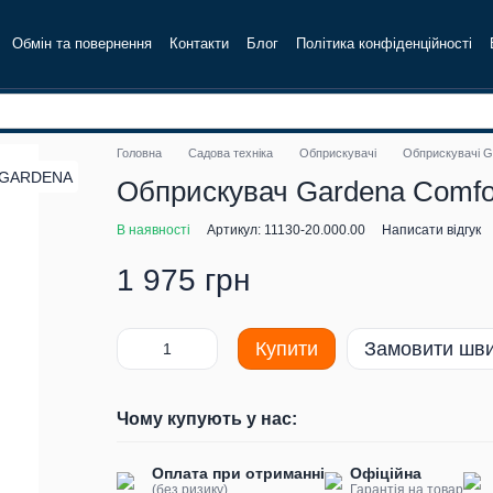
Обмін та повернення
Контакти
Блог
Політика конфіденційності
Головна
Садова техніка
Обприскувачі
Обприскувачі
Обприскувач Gardena Comfo
В наявності
Артикул: 11130-20.000.00
Написати відгук
1 975 грн
Купити
Замовити шв
Чому купують у нас:
Оплата при отриманні
Офіційна
(без ризику)
Гарантія на товар