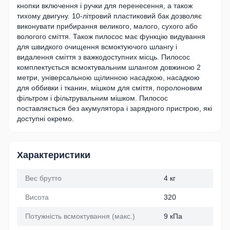
кнопки включення і ручки для перенесення, а також
тихому двигуну. 10-літровий пластиковий бак дозволяє
виконувати прибирання великого, малого, сухого або
вологого сміття. Також пилосос має функцію видування
для швидкого очищення всмоктуючого шлангу і
видалення сміття з важкодоступних місць. Пилосос
комплектується всмоктувальним шлангом довжиною 2
метри, універсальною щілинною насадкою, насадкою
для оббивки і тканин, мішком для сміття, поролоновим
фільтром і фільтрувальним мішком. Пилосос
поставляється без акумулятора і зарядного пристрою, які
доступні окремо.
Характеристики
Вес брутто
4 кг
Висота
320
Потужність всмоктування (макс.)
9 кПа