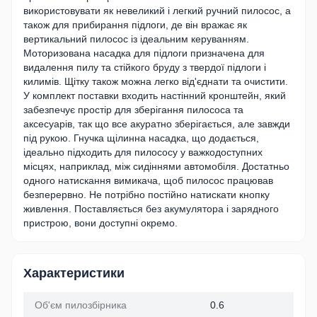
використовувати як невеликий і легкий ручний пилосос, а
також для прибирання підлоги, де він вражає як
вертикальний пилосос із ідеальним керуванням.
Моторизована насадка для підлоги призначена для
видалення пилу та стійкого бруду з твердої підлоги і
килимів. Щітку також можна легко від'єднати та очистити.
У комплект поставки входить настінний кронштейн, який
забезпечує простір для зберігання пилососа та
аксесуарів, так що все акуратно зберігається, але завжди
під рукою. Гнучка щілинна насадка, що додається,
ідеально підходить для пилососу у важкодоступних
місцях, наприклад, між сидіннями автомобіля. Достатньо
одного натискання вимикача, щоб пилосос працював
безперервно. Не потрібно постійно натискати кнопку
живлення. Поставляється без акумулятора і зарядного
пристрою, вони доступні окремо.
Характеристики
Об'єм пилозбірника
0.6