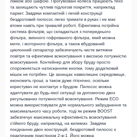
ліжком або шафою. Прогумовані колеса працюють тихо
та захищають чутливі підлогові покриття, наприклад
паркет. Завдяки компактній і легкій конструкції
бездротовий пилосос легко тримати в руках і не має
втоми навіть при тривалій роботі. Ефективна потрійна
система фільтрів, що складається з попереднього
фільтра, змінного гофрованого фільтра, який можна
мити, і моторного фільтра, а також вбудований
циклонний сепаратор забезпечують чисте витяжне
повітря та ефективне всмоктування з високою потужністю
всмоктування. Контейнер для збору бруду просто
спорожняється натисканням кнопки, тому додатковий
мішок не потрібен. Це захищає навколишнє середовище,
економить гроші, а також дуже гігієнічно, оскільки
користувач не контактує з брудом. Пилосос можна
адаптувати до будь-якої ситуації за допомогою двох
регульованих потужностей всмоктування. Режим ECO
можна використовувати для нормального забруднення та
максимального часу роботи, тоді як режим BOOST
забезпечує максимальну ефективність всмоктування
стійкого бруду, наприклад, на килимах. Завдяки
поєднанню двох конструкцій, бездротовий пилосос є
практичним пристроєм 2-в-1. Його можна