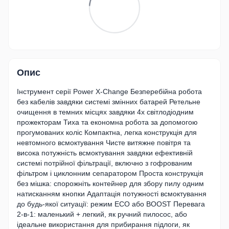
Опис
Інструмент серії Power X-Change Безперебійна робота
без кабелів завдяки системі змінних батарей Ретельне
очищення в темних місцях завдяки 4x світлодіодним
прожекторам Тиха та економна робота за допомогою
прогумованих коліс Компактна, легка конструкція для
невтомного всмоктування Чисте витяжне повітря та
висока потужність всмоктування завдяки ефективній
системі потрійної фільтрації, включно з гофрованим
фільтром і циклонним сепаратором Проста конструкція
без мішка: спорожніть контейнер для збору пилу одним
натисканням кнопки Адаптація потужності всмоктування
до будь-якої ситуації: режим ECO або BOOST Перевага
2-в-1: маленький + легкий, як ручний пилосос, або
ідеальне використання для прибирання підлоги, як