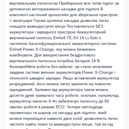
вертикальним пилососом Прибирання всіх типів підлог за
допомогою моторизованої насадки для підлоги В
комплекті настінний кронштейн для зберігання пристрою
+ аксесуари Гнучка щілинна насадка дозволяє легко
очищати важкодоступні місця Поставляється БЕЗ
акумулятора і зарядного пристрою Акумуляторний
вертикальний пилосос Einhell TE-SV 18 Li-Solo є
частиною багатофункціональної акумуляторної системи
Einhell Power X-Change, яку можна безмежно
комбінувати. Для використання бездротового
вертикального пилососа потрібна батарея 18 В.
Безперебійна робота без кабелю: це стало можливим
завдяки системі змінних акумуляторів Power X-Change і
технології швидкої зарядки. Якщо вставлений акумулятор
розряджений, його можна легко замінити на повністю
заряджений. Залежно від акумулятора також можна
досягти дуже тривалого часу роботи, оскільки, наприклад,
акумулятор ємністю 6 Ач забезпечує пилососу до 80
хвилин роботи в режимі ECO. Чотири світлодіоди
прожектора та шарнір на насадці для підлоги, який
можна переміщати навколо двох осей, дозволяють легко
чистити навіть темні та важкодоступні місця, такі як під