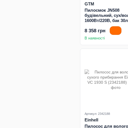
GTM
Пилосмок JN508
будівельний, сух/во
1600Вт/220В, бак 30л
8 358 грн
В наявності
Артикул: 2342188
Einhell
Пилосос для волого