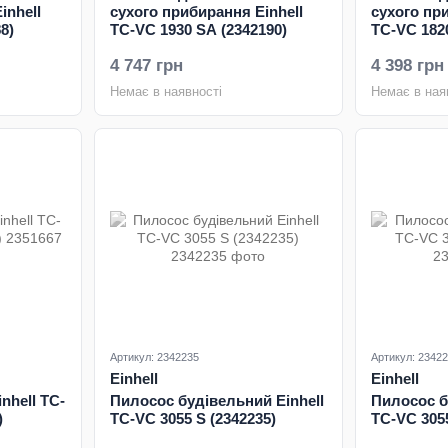
inhell
сухого прибирання Einhell
сухого пр
8)
TC-VC 1930 SA (2342190)
TC-VC 1820
4 747 грн
4 398 грн
Немає в наявності
Немає в ная
Артикул: 2342235
Артикул: 2342
Einhell
Einhell
nhell TC-
Пилосос будівельний Einhell
Пилосос б
)
TC-VC 3055 S (2342235)
TC-VC 3055