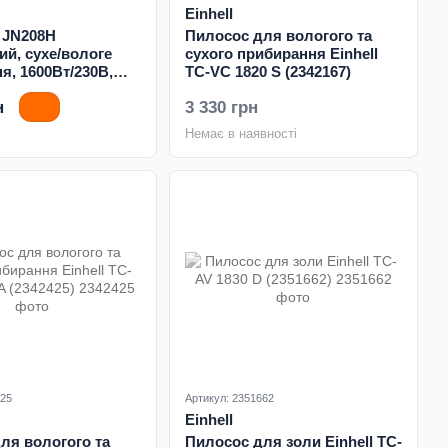
Einhell
 JN208H
Пилосос для вологого та
ий, сухе/вологе
сухого прибирання Einhell
я, 1600Вт/230В,
TC-VC 1820 S (2342167)
н
3 330 грн
Немає в наявності
425
Артикул: 2351662
Einhell
ля вологого та
Пилосос для золи Einhell TC-