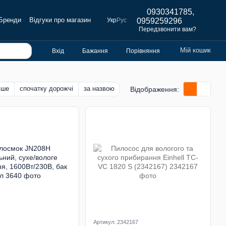
0930341785,
Бренди
Відгуки про магазин
Укр
Рус
0959259296
Передзвонити вам?
Мій кошик
Вхід
Бажання
Порівняння
вше
спочатку дорожчі
за назвою
Відображення:
Артикул: 2342167