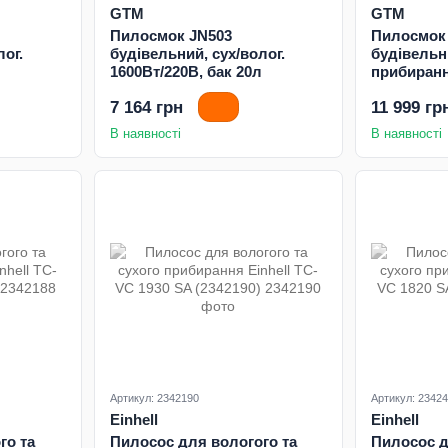
GTM
GTM
Пилосмок JN503
Пилосмок
лог.
будівельний, сух/волог.
будівельн
1600Вт/220В, бак 20л
прибиранн
бак 30л
7 164 грн
11 999 гр
В наявності
В наявності
Артикул: 2342190
Артикул: 2342
Einhell
Einhell
го та
Пилосос для вологого та
Пилосос д