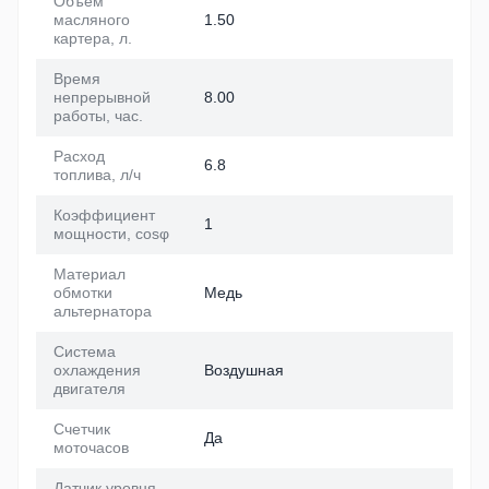
Объем
масляного
1.50
картера, л.
Время
непрерывной
8.00
работы, час.
Расход
6.8
топлива, л/ч
Коэффициент
1
мощности, cosφ
Материал
обмотки
Медь
альтернатора
Система
охлаждения
Воздушная
двигателя
Счетчик
Да
моточасов
Датчик уровня