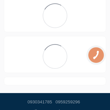
0930341785
0959259296