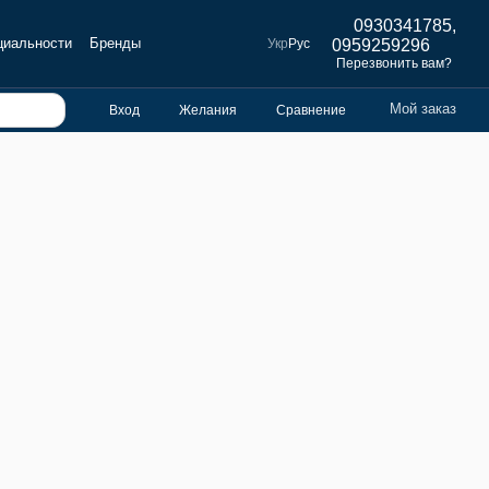
0930341785,
циальности
Бренды
Укр
Рус
0959259296
Перезвонить вам?
Мой заказ
Вход
Желания
Сравнение