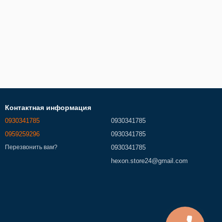
Контактная информация
0930341785
0930341785
0959259296
0930341785
0930341785
Перезвонить вам?
hexon.store24@gmail.com