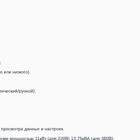
;
 или низкого).
ический/ручной);
е просмотра данных и настроек.
узки мощностью 11кВт (для 220В) 13,75кВА (для 380В);