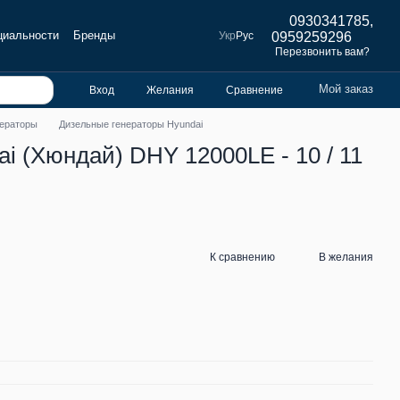
0930341785,
циальности
Бренды
Укр
Рус
0959259296
Перезвонить вам?
Мой заказ
Вход
Желания
Сравнение
нераторы
Дизельные генераторы Hyundai
i (Хюндай) DHY 12000LE - 10 / 11
К сравнению
В желания