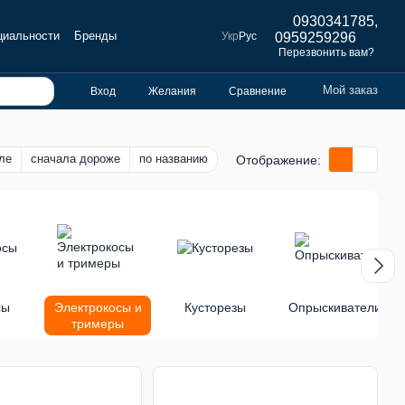
0930341785,
циальности
Бренды
Укр
Рус
0959259296
Перезвонить вам?
Мой заказ
Вход
Желания
Сравнение
ле
сначала дороже
по названию
Отображение:
сы
Электрокосы и
Кусторезы
Опрыскиватели
тримеры