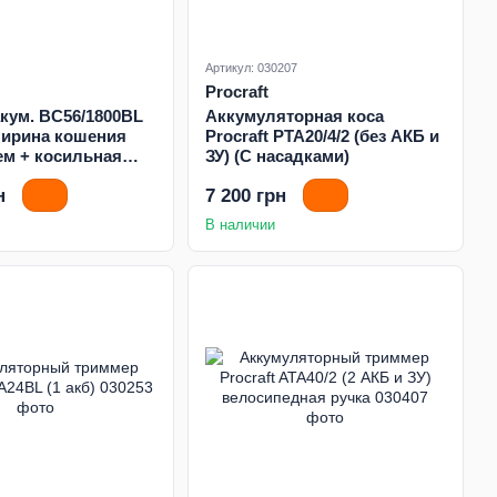
Артикул: 030207
Procraft
акум. BC56/1800BL
Аккумуляторная коса
 ширина кошения
Procraft PTA20/4/2 (без АКБ и
чем + косильная
ЗУ) (С насадками)
кум. 4А*ч +
н
7 200 грн
устройство
В наличии