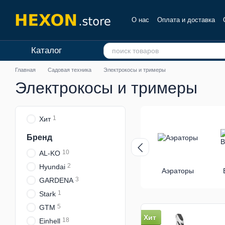
Перейти к основному контенту
О нас
Оплата и доставка
Отзывы о магазине
Каталог
Главная
Садовая техника
Электрокосы и тримеры
Электрокосы и тримеры
1
Хит
Бренд
10
AL-KO
2
Hyundai
Аэраторы
3
GARDENA
1
Stark
5
GTM
Хит
18
Einhell