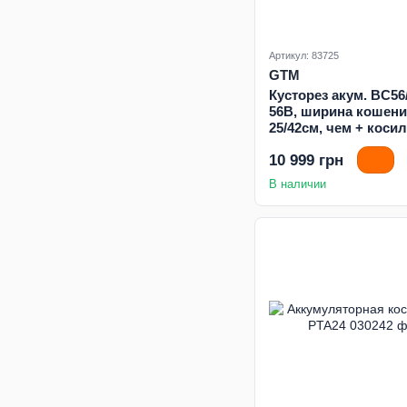
Артикул: 83725
GTM
Кусторез акум. BC56
56В, ширина кошен
25/42см, чем + коси
головка, КАРКАС
10 999 грн
В наличии