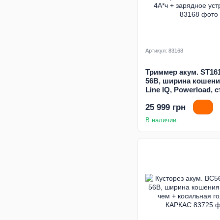
Артикул: 83168
Триммер акум. ST161
56В, ширина кошени
Line IQ, Powerload, 
2,4мм, разъемная шт
25 999 грн
акум. 4А*ч + зарядн
устройство
В наличии