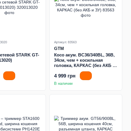
13020
Артикул: 83563
GTM
етевой STARK GT-
Косо акум. BC36/340BL, 36В,
13020)
34см, чем + косильная
головка, КАРКАС (без АКБ и
ЗУ)
4 999 грн
В наличии