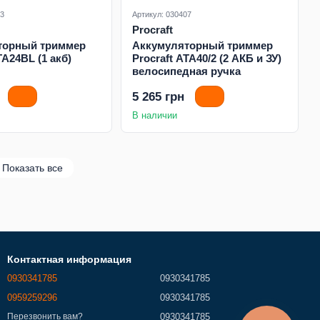
53
Артикул: 030407
Procraft
торный триммер
Аккумуляторный триммер
TA24BL (1 акб)
Procraft ATA40/2 (2 АКБ и ЗУ)
велосипедная ручка
5 265 грн
В наличии
Показать все
Контактная информация
0930341785
0930341785
0959259296
0930341785
0930341785
Перезвонить вам?