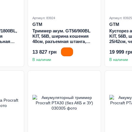
Артикул: 83924
Артикул: 83925
GTM
GTM
/1800BL,
Триммер акум. GT56/900BL
Кусторез 
ия
KIT, 56В, ширина кошения
KIT, 56В,
льная
40см, разъемная штанга,
25/42см, 
акум. 2,5А*ч + зарядное
головка, а
13 827 грн
19 999 гр
устройство
зарядное 
В наличии
В наличии