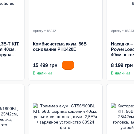
Артикул: 83242
Артикул: 83243
3E-T KIT,
Комбисистема акум. 56В
Насадка –
я 40см,
основание PH1420E
PowerLoa
струна
40см, к к
анга,
PH1420E
15 499 грн
8 199 грн
ое
В наличии
В наличии