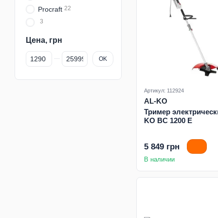
22
Procraft
3
Цена, грн
От Цена, грн
До Цена, грн
OK
Артикул: 112924
AL-KO
Тример электрическ
KO BC 1200 E
5 849 грн
В наличии