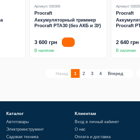
Артикул: 030305
Артикул: 0302
Procraft
Procraft
са
Аккумуляторный триммер
Аккумуля
Procraft PTA30 (без АКБ и ЗУ)
Procraft P
3 600 грн
2 640 грн
В наличии
В наличии
Назад
1
2
3
4
Вперед
Каталог
Клиентам
Автотовары
Вход в личный кабинет
Электроинструмент
О нас
Садовая техника
Оплата и доставка