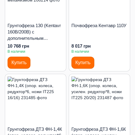
Грунтофреза 130 (Kentavr
Почвофреза Кентавр 110У
160B/200B) с
дополнительным
редуктором и навесным
10 768 грн
8 017 грн
механизмом
В наличии
В наличии
Купить
Купить
Грунтофреза ДТЗ ФН-1,4К
Грунтофреза ДТЗ ФН-1,6К