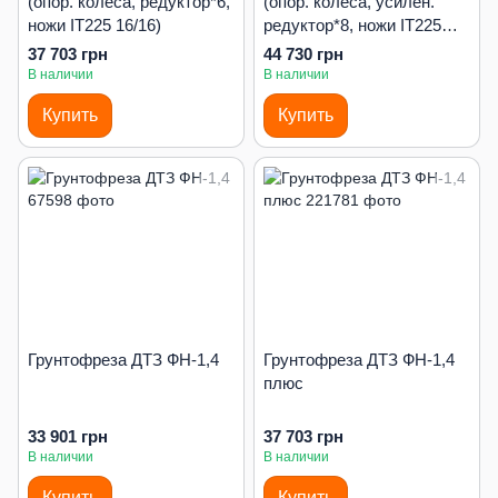
(опор. колеса, редуктор*6,
(опор. колеса, усилен.
ножи IT225 16/16)
редуктор*8, ножи IT225
20/20)
37 703 грн
44 730 грн
В наличии
В наличии
Купить
Купить
Грунтофреза ДТЗ ФН-1,4
Грунтофреза ДТЗ ФН-1,4
плюс
33 901 грн
37 703 грн
В наличии
В наличии
Купить
Купить