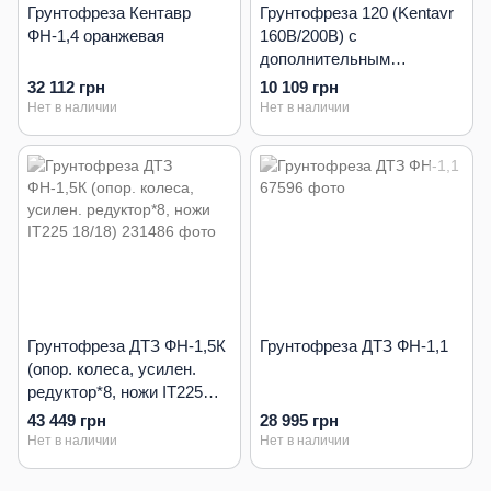
Грунтофреза Кентавр
Грунтофреза 120 (Kentavr
ФН-1,4 оранжевая
160B/200B) с
дополнительным
редуктором и навесным
32 112 грн
10 109 грн
механизмом
Нет в наличии
Нет в наличии
Грунтофреза ДТЗ ФН-1,5К
Грунтофреза ДТЗ ФН-1,1
(опор. колеса, усилен.
редуктор*8, ножи IT225
18/18)
43 449 грн
28 995 грн
Нет в наличии
Нет в наличии