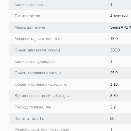
Количество фаз
1
Тип двигателя
4-тактный
Марка двигателя
Senci AP17
Мощность двигателя, л.с.
13.0
Объем двигателя, куб/см
338.0
Количество цилиндров
1
Объем топливного бака, л.
25.0
Объем масляного картера, л.
1.10
Время непрерывной работы, час.
8.50
Расход топлива, л/ч
2.9
Частота тока, Гц
50
Коэффициент мощности, cosφ
1