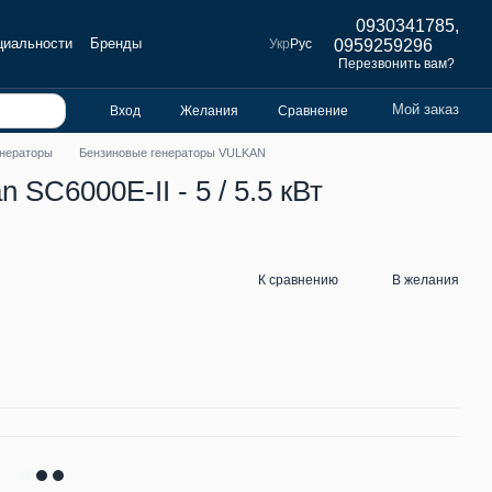
0930341785,
циальности
Бренды
Укр
Рус
0959259296
Перезвонить вам?
Мой заказ
Вход
Желания
Сравнение
енераторы
Бензиновые генераторы VULKAN
 SC6000E-II - 5 / 5.5 кВт
К сравнению
В желания