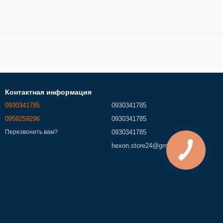
Контактная информация
0930341785
0930341785
0959259296
0930341785
0930341785
Перезвонить вам?
hexon.store24@gmail.com