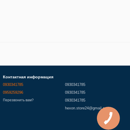
Контактная информация
0930341785
0930341785
0959259296
0930341785
0930341785
Перезвонить вам?
hexon.store24@gmail.com