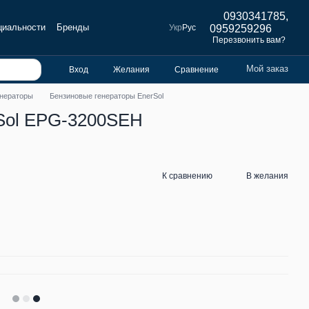
0930341785,
циальности
Бренды
Укр
Рус
0959259296
Перезвонить вам?
Мой заказ
Вход
Желания
Сравнение
енераторы
Бензиновые генераторы EnerSol
rSol EPG-3200SEH
К сравнению
В желания