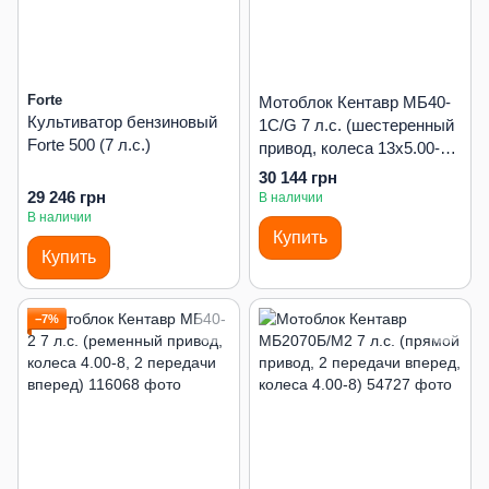
Forte
Мотоблок Кентавр МБ40-
Культиватор бензиновый
1С/G 7 л.с. (шестеренный
Forte 500 (7 л.с.)
привод, колеса 13х5.00-6,
реверс)
30 144 грн
29 246 грн
В наличии
В наличии
Купить
Купить
−7%