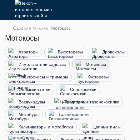
Садовая техника
Мотокосы
Мотокосы
Аэраторы
Высоторезы
Дровоколы
Измельчители садовые
Мотокосы
Электрокосы и тримеры
Кусторезы
Опрыскиватели
Сенокосилки
Воздуходувы
Тракторные газонокосилки
Мотобуры
Газонокосилки
Культиваторы и мотоблоки
Цепные пилы
Снегоуборщики
Другие садовые инструменты