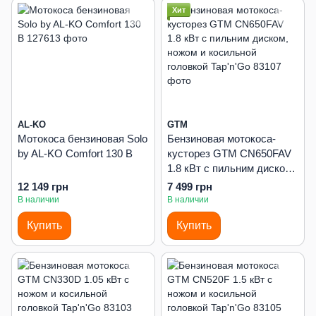
Хит
AL-KO
GTM
Мотокоса бензиновая Solo
Бензиновая мотокоса-
by AL-KO Comfort 130 В
кусторез GTM CN650FAV
1.8 кВт с пильним диском,
ножом и косильной
12 149 грн
7 499 грн
головкой Tap'n'Go
В наличии
В наличии
Купить
Купить