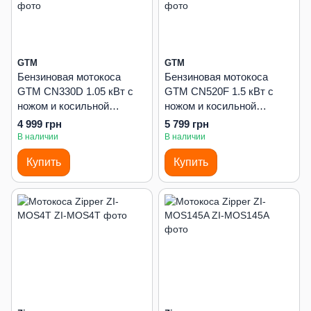
GTM
GTM
Бензиновая мотокоса
Бензиновая мотокоса
GTM CN330D 1.05 кВт с
GTM CN520F 1.5 кВт с
ножом и косильной
ножом и косильной
головкой Tap'n'Go
головкой Tap'n'Go
4 999 грн
5 799 грн
В наличии
В наличии
Купить
Купить