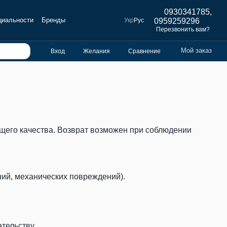
0930341785,
циальности
Бренды
Укр
Рус
0959259296
Перезвонить вам?
Мой заказ
Вход
Желания
Сравнение
щего качества. Возврат возможен при соблюдении
ний, механических повреждений).
тельству.