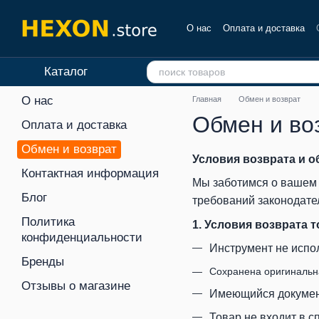
Перейти к основному контенту
О нас
Оплата и доставка
Отзывы о магазине
Каталог
О нас
Главная
Обмен и возврат
Обмен и во
Оплата и доставка
Обмен и возврат
Условия возврата и 
Контактная информация
Мы заботимся о вашем 
Блог
требований законодате
Политика
1. Условия возврата 
конфиденциальности
Инструмент не испол
Бренды
Сохранена оригинальн
Отзывы о магазине
Имеющийся документ,
Товар не входит в с