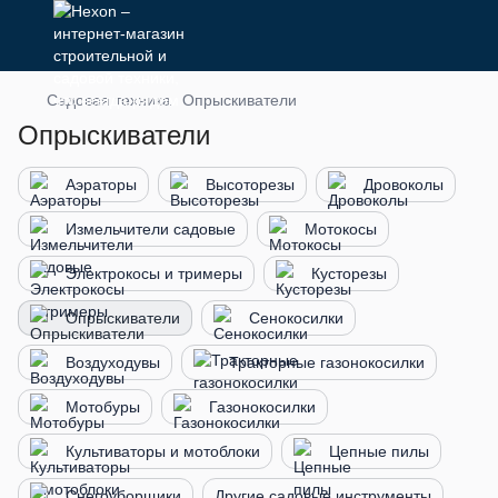
Садовая техника
Опрыскиватели
Опрыскиватели
Аэраторы
Высоторезы
Дровоколы
Измельчители садовые
Мотокосы
Электрокосы и тримеры
Кусторезы
Опрыскиватели
Сенокосилки
Воздуходувы
Тракторные газонокосилки
Мотобуры
Газонокосилки
Культиваторы и мотоблоки
Цепные пилы
Снегоуборщики
Другие садовые инструменты