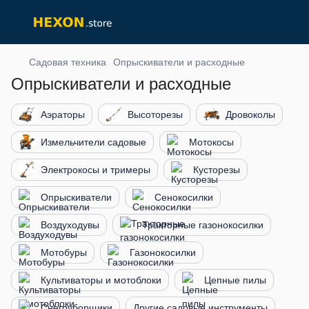
Садовая техника
Опрыскиватели и расходные
Опрыскиватели и расходные
Аэраторы
Высоторезы
Дровоколы
Измельчители садовые
Мотокосы
Электрокосы и тримеры
Кусторезы
Опрыскиватели
Сенокосилки
Воздуходувы
Тракторные газонокосилки
Мотобуры
Газонокосилки
Культиваторы и мотоблоки
Цепные пилы
Снегоуборщики
Другие садовые инструменты