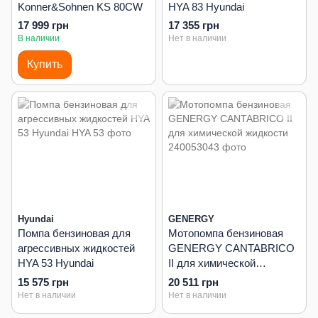
Konner&Sohnen KS 80CW
HYA 83 Hyundai
17 999 грн
17 355 грн
В наличии
Нет в наличии
Купить
Hyundai
GENERGY
Помпа бензиновая для
Мотопомпа бензиновая
агрессивных жидкостей
GENERGY CANTABRICO
HYA 53 Hyundai
II для химической
жидкости
15 575 грн
20 511 грн
Нет в наличии
Нет в наличии