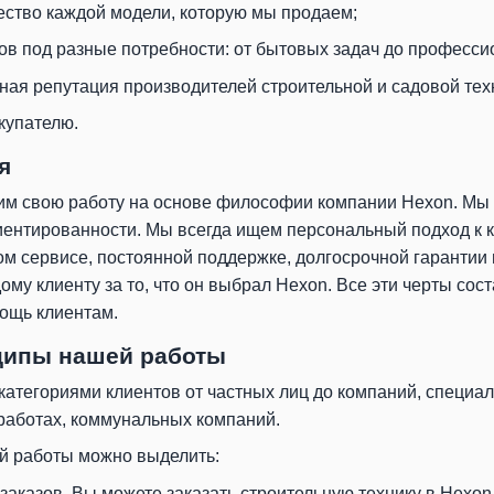
ество каждой модели, которую мы продаем;
ов под разные потребности: от бытовых задач до професси
ная репутация производителей строительной и садовой тех
купателю.
я
оим свою работу на основе философии компании Hexon. Мы
нтированности. Мы всегда ищем персональный подход к к
м сервисе, постоянной поддержке, долгосрочной гарантии н
ому клиенту за то, что он выбрал Hexon. Все эти черты со
мощь клиентам.
ципы нашей работы
категориями клиентов от частных лиц до компаний, специа
работах, коммунальных компаний.
й работы можно выделить:
заказов. Вы можете заказать строительную технику в Hexon