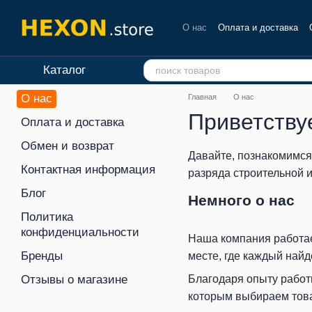
Перейти к основному контенту
О нас
Оплата и доставка
Отзывы о магазине
Каталог
О нас
Главная
О нас
Приветству
Оплата и доставка
Обмен и возврат
Давайте, познакомимся
Контактная информация
разряда строительной и
Блог
Немного о нас
Политика
конфиденциальности
Наша компания работае
Бренды
месте, где каждый найд
Отзывы о магазине
Благодаря опыту работ
которым выбираем това