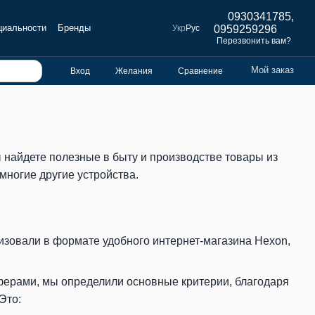
0930341785,
циальности
Бренды
Укр
Рус
0959259296
Перезвонить вам?
Мой заказ
Вход
Желания
Сравнение
 найдете полезные в быту и производстве товары из
многие другие устройства.
изовали в формате удобного интернет-магазина Hexon,
ферами, мы определили основные критерии, благодаря
Это: