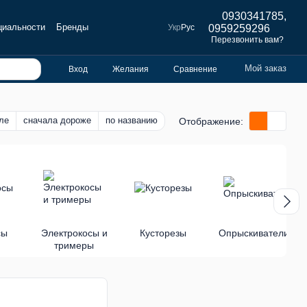
0930341785,
циальности
Бренды
Укр
Рус
0959259296
Перезвонить вам?
Мой заказ
Вход
Желания
Сравнение
ле
сначала дороже
по названию
Отображение:
сы
Электрокосы и
Кусторезы
Опрыскиватели
тримеры