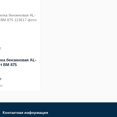
7
ка бензиновая AL-
t ВМ 875
н
ии
Контактная информация