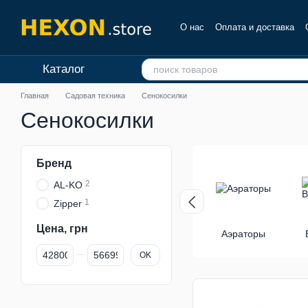
Перейти к основному контенту
О нас
Оплата и доставка
Отзывы о магазине
Каталог
Главная
Садовая техника
Сенокосилки
Сенокосилки
Бренд
2
AL-KO
1
Zipper
Цена, грн
Аэраторы
От Цена, грн
До Цена, грн
OK