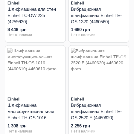
Einhell
Einhell
Шлифмашина для стен
Вибрационная
Einhell TC-DW 225
шлифмашина Einhell TE-
(4259930)
OS 1320 (4460560)
8 448 грн
1 680 грн
Нет в наличии
Нет в наличии
Einhell
Einhell
Шлифмашина
Вибрационная
многофункциональная
шлифмашина Einhell TE-
Einhell TH-OS 1016
OS 2520 E (4460620)
(4460610)
1 308 грн
2 256 грн
Нет в наличии
Нет в наличии