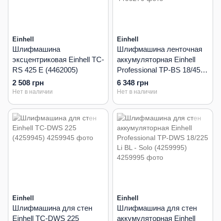
Einhell
Einhell
Шлифмашина
Шлифмашина ленточная
эксцентриковая Einhell TC-
аккумуляторная Einhell
RS 425 E (4462005)
Professional TP-BS 18/457
Li BL - Solo (4466270)
2 508 грн
6 348 грн
Нет в наличии
Нет в наличии
Einhell
Einhell
Шлифмашина для стен
Шлифмашина для стен
Einhell TC-DWS 225
аккумуляторная Einhell