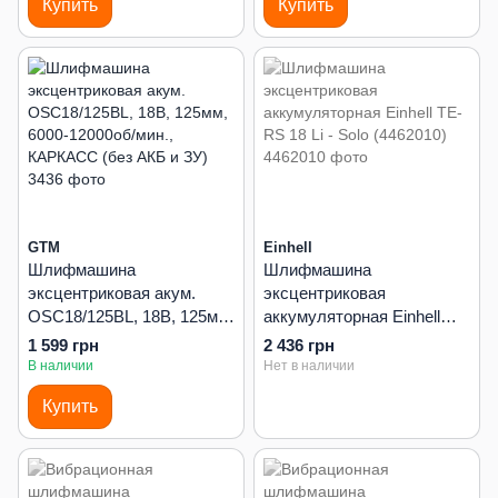
Купить
Купить
GTM
Einhell
Шлифмашина
Шлифмашина
эксцентриковая акум.
эксцентриковая
OSC18/125BL, 18В, 125мм,
аккумуляторная Einhell
6000-12000об/мин.,
TE-RS 18 Li - Solo
1 599 грн
2 436 грн
КАРКАСС (без АКБ и ЗУ)
(4462010)
В наличии
Нет в наличии
Купить