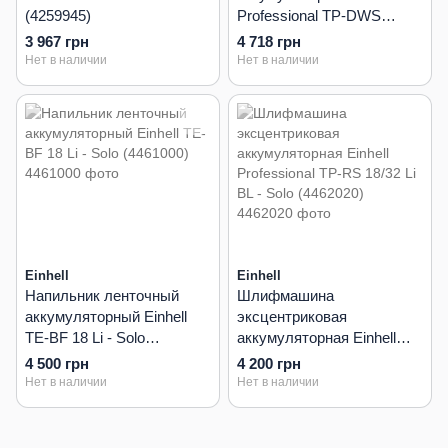
(4259945)
Professional TP-DWS
18/225 Li BL - Solo
3 967 грн
4 718 грн
(4259995)
Нет в наличии
Нет в наличии
Einhell
Einhell
Напильник ленточный
Шлифмашина
аккумуляторный Einhell
эксцентриковая
TE-BF 18 Li - Solo
аккумуляторная Einhell
(4461000)
Professional TP-RS 18/32 Li
4 500 грн
4 200 грн
BL - Solo (4462020)
Нет в наличии
Нет в наличии