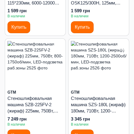
115*230мм, 6000-12000
OSK125/300H, 125мм,
движений/мин
300Вт, 7000-13000об/мин.
1 599 грн
1 599 грн
В наличии
В наличии
Купить
Купить
GTM
GTM
Стеношлифовальная
Стеношлифовальная
машина SZB-225FV-2
машина SZS-180L (жираф)
(жираф) 225мм, 750Вт,
180мм, 710Вт, 1200-
800-1750об/мин, LED-
2500об/мин, LED-
7 249 грн
3 345 грн
подсветка раб.зоны
подсветка раб.зоны
В наличии
В наличии