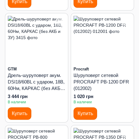
Купить
Купить
GTM
Procraft
Дрель-шуруповерт акум.
Шуруповерт сетевой
DSI18/60BL с ударом, 18В,
PROCRAFT PB-1200 DFR
60Нм, КАРКАС (без АКБ и
(012002)
ЗУ)
3 444 грн
1 020 грн
В наличии
В наличии
Купить
Купить