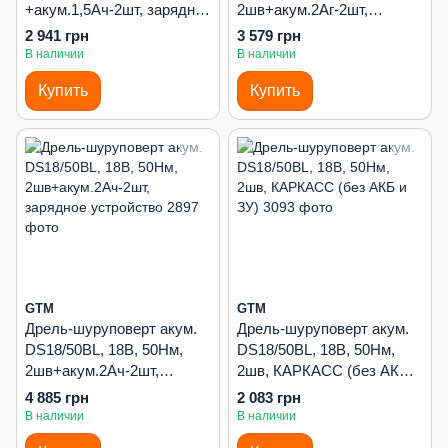
+акум.1,5Ач-2шт, зарядное
2шв+акум.2Аг-2шт,
устройство
зарядное устройство
2 941 грн
3 579 грн
В наличии
В наличии
Купить
Купить
GTM
GTM
Дрель-шуруповерт акум.
Дрель-шуруповерт акум.
DS18/50BL, 18В, 50Нм,
DS18/50BL, 18В, 50Нм,
2шв+акум.2Ач-2шт,
2шв, КАРКАСС (без АКБ и
зарядное устройство
ЗУ)
4 885 грн
2 083 грн
В наличии
В наличии