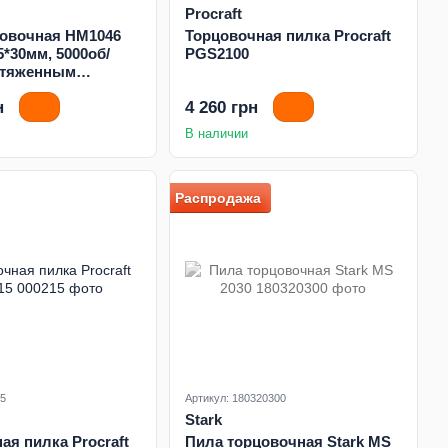
Procraft
цовочная HM1046
Торцовочная пилка Procraft
5*30мм, 5000об/
PGS2100
отяженным
м и указателем
н
4 260 грн
реза
В наличии
Распродажа
15
Артикул: 180320300
Stark
ая пилка Procraft
Пила торцовочная Stark MS