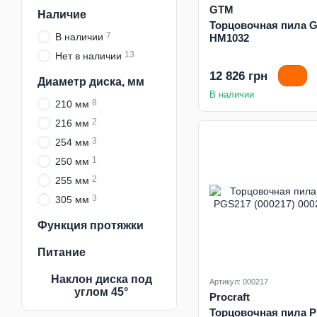
GTM
Наличие
Торцовочная пила 
7
В наличии
HM1032
13
Нет в наличии
12 826 грн
Диаметр диска, мм
В наличии
8
210 мм
2
216 мм
3
254 мм
1
250 мм
2
255 мм
3
305 мм
Функция протяжки
Питание
Наклон диска под
Артикул: 000217
углом 45°
Procraft
Торцовочная пила Pr