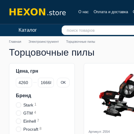
Перейти к основному контенту
О нас
Оплата и доставка
Отзывы о магазине
Каталог
Главная
Электроинструмент
Торцовочные пилы
Торцовочные пилы
Цена, грн
От Цена, грн
До Цена, грн
OK
Бренд
1
Stark
4
GTM
7
Einhell
8
Procraft
Артикул: 2554