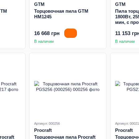
GTM
GTM
GTM
Торцовочная пила GTM
Пила тор
HM1245
1800Вт, 25
мин, с пр
механизмо
16 668 грн
11 153 гр
линии раз
В наличии
В наличии
Артикул: 000256
Артикул: 0002
Procraft
Procraft
ocraft
Торцовочная пила Procraft
Торцовочн