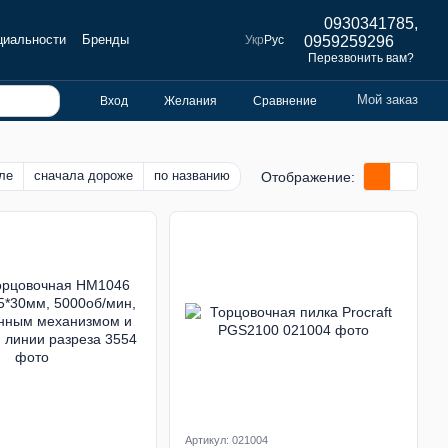
0930341785,
циальности
Бренды
Укр
Рус
0959259296
Перезвонить вам?
Мой заказ
Вход
Желания
Сравнение
ле
сначала дороже
по названию
Отображение:
Артикул: 021004