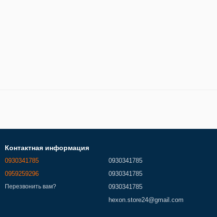
Контактная информация
0930341785
0930341785
0959259296
0930341785
0930341785
Перезвонить вам?
hexon.store24@gmail.com