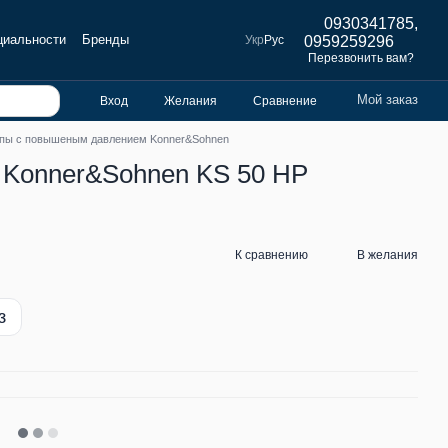
0930341785,
циальности
Бренды
Укр
Рус
0959259296
Перезвонить вам?
Мой заказ
Вход
Желания
Сравнение
пы с повышеным давлением Konner&Sohnen
 Konner&Sohnen KS 50 HP
К сравнению
В желания
з