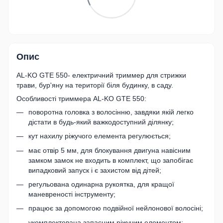
Опис
AL-KO GTE 550- електричний триммер для стрижки
трави, бур'яну на території біля будинку, в саду.
Особливості триммера AL-KO GTE 550:
поворотна головка з волосінню, завдяки якій легко
дістати в будь-який важкодоступний ділянку;
кут нахилу ріжучого елемента регулюється;
має отвір 5 мм, для блокування двигуна навісним
замком замок не входить в комплект, що запобігає
випадковий запуск і є захистом від дітей;
регульована одинарна рукоятка, для кращої
маневреності інструменту;
працює за допомогою подвійної нейлонової волосіні;
укомплектована запасним ріжучим елементом;