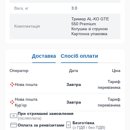
Вага, кг
3.0
Тример AL-KO GTE
550 Premium
Комплектація
Котушка зі струною
Картонна упаковка
Доставка
Спосіб оплати
Оператор
Дата
Ціна
Тариф
Нова пошта
Завтра
перевізника
Нова пошта
Тариф
Завтра
Кур’єр
перевізника
При отриманні замовлення
(післяплата)
Безготівка
Оплата за реквізитами
(з ПДВ і без ПДВ)