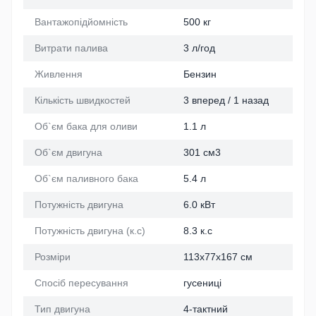
Вантажопідйомність
500 кг
Витрати палива
3 л/год
Живлення
Бензин
Кількість швидкостей
3 вперед / 1 назад
Об`єм бака для оливи
1.1 л
Об`єм двигуна
301 см3
Об`єм паливного бака
5.4 л
Потужність двигуна
6.0 кВт
Потужність двигуна (к.с)
8.3 к.с
Розміри
113x77x167 см
Спосіб пересування
гусениці
Тип двигуна
4-тактний