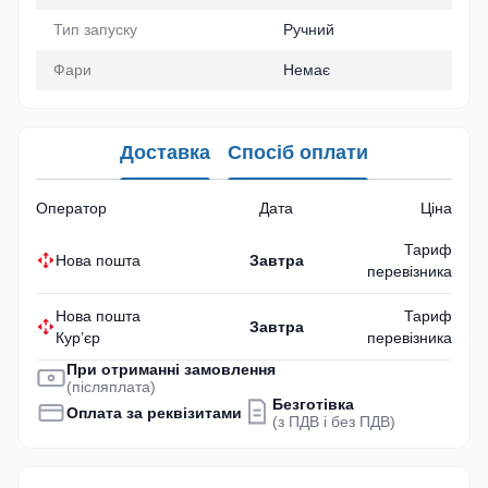
Тип запуску
Ручний
Фари
Немає
Доставка
Спосіб оплати
Оператор
Дата
Ціна
Тариф
Нова пошта
Завтра
перевізника
Нова пошта
Тариф
Завтра
Кур’єр
перевізника
При отриманні замовлення
(післяплата)
Безготівка
Оплата за реквізитами
(з ПДВ і без ПДВ)