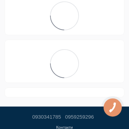
0930341785
0959259296
Контакти