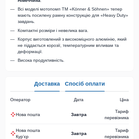
Німеччина
.
Всі моделі мотопомп ТМ «Könner & Söhnen» тепер
мають посилену рамну конструкцію для «Heavy Duty»
завдань.
Компактні розміри і невелика вага.
Корпус виготовлений з високоміцного алюмінію, який
не піддається корозії, температурним впливам та
деформації.
Висока продуктивність.
Доставка
Спосіб оплати
Оператор
Дата
Ціна
Тариф
Нова пошта
Завтра
перевізника
Нова пошта
Тариф
Завтра
Кур’єр
перевізника